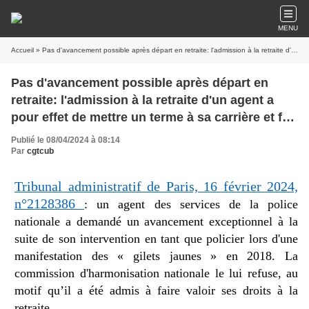
MENU
Accueil
» Pas d'avancement possible après départ en retraite: l'admission à la retraite d'un agent a pour effet de mettre un terme à sa carrière et fait obstacle, à ce que, même rétroactivement, il bénéficie d'une promotion
Pas d'avancement possible après départ en
retraite: l'admission à la retraite d'un agent a
pour effet de mettre un terme à sa carrière et fait
obstacle, à ce que, même rétroactivement, il
Publié le 08/04/2024 à 08:14
bénéficie d'une promotion
Par
cgtcub
Tribunal administratif de Paris, 16 février 2024,
n°2128386
:
un agent des services de la police
nationale a demandé un avancement exceptionnel à la
suite de son intervention en tant que policier lors d'une
manifestation des « gilets jaunes » en 2018. La
commission d'harmonisation nationale le lui refuse, au
motif qu’il a été admis à faire valoir ses droits à la
retraite.