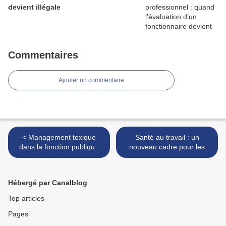
devient illégale
Commentaires
Ajouter un commentaire
< Management toxique
Santé au travail : un
dans la fonction publique
nouveau cadre pour les
territoriale : la justice valide
autorisations de conduite et
la révocation d’un chef de
les habilitations électriques !
service
>
Hébergé par Canalblog
Top articles
Pages