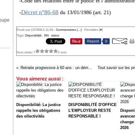
-Code des relations entre le public et l’administration
Décret n°86-68
-
du 13/01/1986 (art. 21)
roupe
Posté par CGTBM à 11:30 -
Commentaires [
…
]
- Permalien [
#
]
Tags:
Disponibilité
,
RH
,
statut
Repost
0
Vous aimez ?
0 vote
Retraite progressive à 60 ans : un démarrage au 1er septembre dans le brouillard
Vous aimerez aussi :
Disponibilité: La justice
DISPONIBILITÉ D'OFFICE
rappelle les obligations
L'EMPLOYEUR RESTE
Disponib
des ollectivités
RESPONSABLE !
avancem
change l
2026