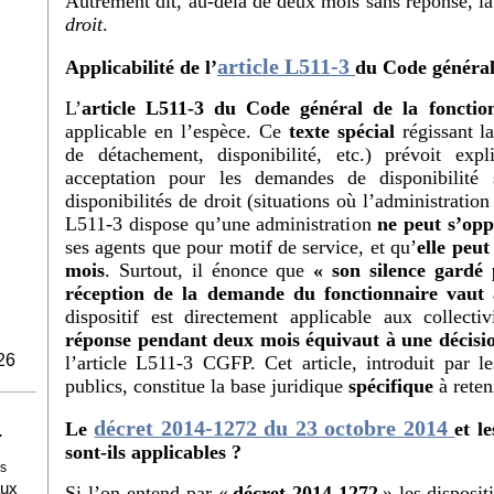
Autrement dit, au-delà de deux mois sans réponse, l
droit
.
article L511-3
Applicabilité de l’
du Code général
L’
article L511-3 du Code général de la foncti
applicable en l’espèce. Ce
texte spécial
régissant l
de détachement, disponibilité, etc.) prévoit exp
acceptation pour les demandes de disponibilité 
disponibilités de droit (situations où l’administration
L511-3 dispose qu’une administration
ne peut s’opp
ses agents que pour motif de service, et qu’
elle peu
mois
. Surtout, il énonce que
« son silence gardé
réception de la demande du fonctionnaire vaut 
dispositif est directement applicable aux collectivit
réponse pendant deux mois équivaut à une décisio
26
l’article L511-3 CGFP. Cet article, introduit par l
publics, constitue la base juridique
spécifique
à reten
décret 2014-1272 du 23 octobre 2014
Le
et l
T
sont-ils applicables ?
s
aux
Si l’on entend par «
décret 2014-1272
» les disposit