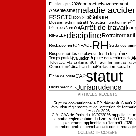
contractuels
avancement
Elections pro 2026
maladie acciden
Absentéisme
Salaire
FSSCT
Disponibilité
Dossier administratif
CG
Protection fonctionnelle
Arrêt de travail
Primes
con
Burn Out
discipline
Retraite
manif
RIFSEEP
RH
Reclassement
CNRACL
Guide des prim
Droit de grève
Responsabilités employeur
Al
évaluation
Temps partiel
Rupture conventionnelle
Harcèlement
violences au trava
Télétravail
CITIS
Protection sociale
Conseil médical
Handicap
statut
CAP
Fiche de poste
Jurisprudence
Droits parentaux
ARTICLES RÉCENTS
Rupture conventionnelle FP, décret du 6 août 
évolution réglementaire de l'entretien de formati
1er août 2026
CIA: CAA de Paris du 10/07/2026 rappelle les r
La partie règlementaire du livre IV du CGFP dev
pleinement applicable au 1er août 2026
entretien professionnel annulé conflit managér
COLLECTIF CCHSPB