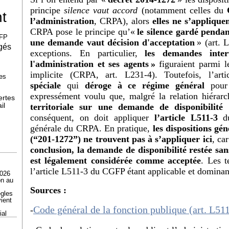
principe
silence vaut accord
(notamment celles du
t
l’administration
, CRPA), alors
elles ne s’applique
CRPA pose le principe qu’«
le silence gardé penda
FP
une demande vaut décision d'acceptation
» (art. 
gés
exceptions. En particulier,
les demandes inter
l'administration et ses agents »
figuraient parmi l
implicite (CRPA, art. L231-4). Toutefois, l’artic
es
spéciale
qui
déroge à ce régime général
pour
expressément voulu que, malgré la relation hiérarch
ertes
il
territoriale sur une demande de disponibilité 
conséquent, on doit appliquer
l’article L511-3
d
générale du CRPA. En pratique,
les dispositions gén
(“201-1272”) ne trouvent pas à s’appliquer ici
, ca
conclusion, la demande de disponibilité restée s
est légalement considérée comme acceptée
. Les t
l’article L511-3 du CGFP étant applicable et dominant
2026
on au
Sources :
ègles
ient
Code général de la fonction publique (art. L51
-
ial