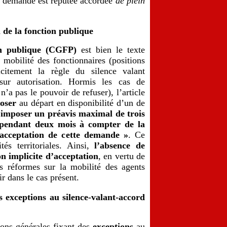
a demande est réputée accordée
de plein
 de la fonction publique
on publique (CGFP)
est bien le texte
a mobilité des fonctionnaires (positions
licitement la règle du silence valant
sur autorisation. Hormis les cas de
 n’a pas le pouvoir de refuser), l’article
oser
au départ en disponibilité d’un de
t imposer un préavis maximal de trois
 pendant deux mois à compter de la
acceptation de cette demande »
. Ce
és territoriales. Ainsi,
l’absence de
n implicite d’acceptation
, en vertu de
es réformes sur la mobilité des agents
ir dans le cas présent.
es exceptions au silence-valant-accord
ions générales fixant des
exceptions
au