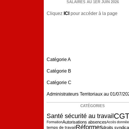
SALAIRES AU 1ER JUIN 2026
Cliquez
ICI
pour accéder à la page
Catégorie A
Catégorie B
Catégorie C
Administrateurs Territoriaux au 01/07/20
CATÉGORIES
CG
Santé sécurité au travail
Autorisations absences
Formation
Accès donnée
Réformes
droits syndic
temps de travail