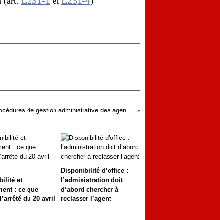
L231-1
L231-4
 (art.
et
)
Tout savoir sur les procédures de gestion administrative des agents en cas d'arrêt de maladie, d'accident de service ou d'invalidité
Disponibilité d’office :
ilité et
l’administration doit
ent : ce que
d’abord chercher à
’arrêté du 20 avril
reclasser l’agent