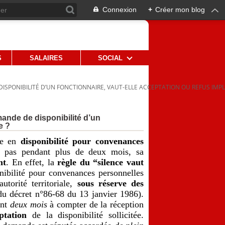
Connexion
+
Créer mon blog
S
SALAIRES
SOCIAL
SPONIBILITÉ D’UN FONCTIONNAIRE, VAUT-ELLE ACCEPTATION OU REFUS IMPLI
ande de disponibilité d’un
e ?
se en
disponibilité pour convenances
d pas pendant plus de deux mois, sa
nt
. En effet, la
règle du “silence vaut
nibilité pour convenances personnelles
torité territoriale,
sous réserve des
du décret n°86-68 du 13 janvier 1986).
nt
deux mois
à compter de la réception
ptation
de la disponibilité sollicitée.