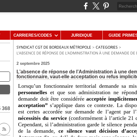
T
CARRIERES/CODES
JURIDIQUE
GUIDE PRIME
SYNDICAT CGT DE BORDEAUX MÉTROPOLE
>
CATEGORIES
>
L’ABSENCE DE RÉPONSE DE L’ADMINISTRATION À UNE DEMANDE DE DI
2 septembre 2025
L’absence de réponse de l’Administration à une dem
fonctionnaire, vaut-elle acceptation ou refus implicit
Lorsqu’un fonctionnaire territorial demande sa mi
personnelles
et que son administration ne répon
demande doit être considérée
acceptée impliciteme
acceptation”
s’applique dans ce contexte. La dispo
5 368
est certes accordée sur demande de l’agent par l’au
nécessités du service
(conformément à l’article 21 
Cependant, si l’administration garde le silence penda
de la demande,
ce silence vaut décision d’acce