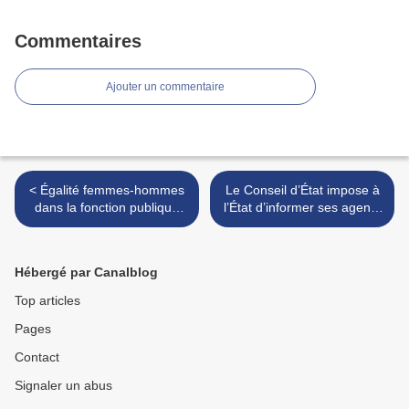
Commentaires
Ajouter un commentaire
< Égalité femmes-hommes
Le Conseil d’État impose à
dans la fonction publique
l’État d’informer ses agents
territoriale : des progrès
sur leurs droits à congés
visibles, mais des écarts qui
annuels non pris >
perdurent
Hébergé par Canalblog
Top articles
Pages
Contact
Signaler un abus