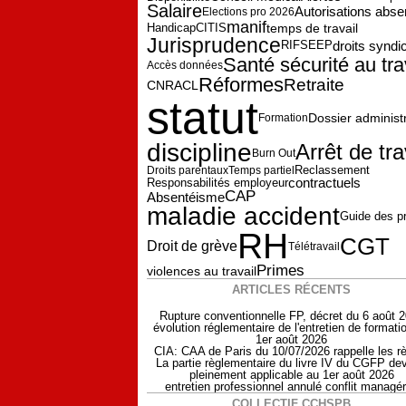
Salaire
Autorisations abs
Elections pro 2026
manif
temps de travail
Handicap
CITIS
Jurisprudence
droits syndi
RIFSEEP
Santé sécurité au tra
Accès données
Réformes
Retraite
CNRACL
statut
Dossier administr
Formation
discipline
Arrêt de tra
Burn Out
Reclassement
Droits parentaux
Temps partiel
contractuels
Responsabilités employeur
CAP
Absentéisme
maladie accident
Guide des p
RH
CGT
Droit de grève
Télétravail
Primes
violences au travail
ARTICLES RÉCENTS
Rupture conventionnelle FP, décret du 6 août 
évolution réglementaire de l'entretien de formati
1er août 2026
CIA: CAA de Paris du 10/07/2026 rappelle les r
La partie règlementaire du livre IV du CGFP dev
pleinement applicable au 1er août 2026
entretien professionnel annulé conflit managér
COLLECTIF CCHSPB