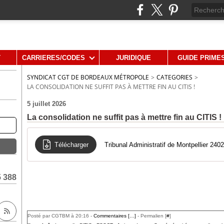
T
CARRIERES/CODES
JURIDIQUE
GUIDE PRIME
SYNDICAT CGT DE BORDEAUX MÉTROPOLE
>
CATEGORIES
>
LA CONSOLIDATION NE SUFFIT PAS À METTRE FIN AU CITIS !
5 juillet 2026
La consolidation ne suffit pas à mettre fin au CITIS !
Télécharger
Tribunal Administratif de Montpellier 240
5 388
Posté par CGTBM à 20:16 -
Commentaires [
…
]
- Permalien [
#
]