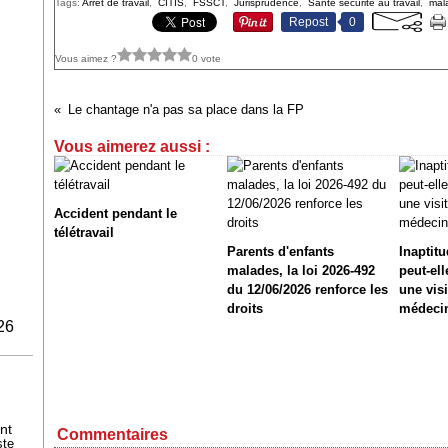
Tags:
Arrêt de travail
,
CITIS
,
FSSCT
,
Jurisprudence
,
Santé sécurité au travail
,
mal
Repost
0
Vous aimez ?
0 vote
Le chantage n'a pas sa place dans la FP
Vous aimerez aussi :
Accident pendant le
télétravail
Parents d'enfants
Inaptitu
malades, la loi 2026-492
peut-ell
du 12/06/2026 renforce les
une visi
droits
médecin
26
nt
Commentaires
ste