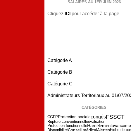
SALAIRES AU 1ER JUIN 2026
Cliquez
ICI
pour accéder à la page
Catégorie A
Catégorie B
Catégorie C
Administrateurs Territoriaux au 01/07/20
CATÉGORIES
FSSCT
Protection sociale
congés
CGFP
évaluation
Rupture conventionnelle
Harcèlement
Protection fonctionnelle
avanceme
Alertes
Fiche de po
Disponibilité
Conseil médical