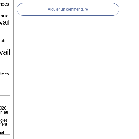
ences
Ajouter un commentaire
caux
vail
atif
vail
rimes
2026
on au
ègles
ient
ial