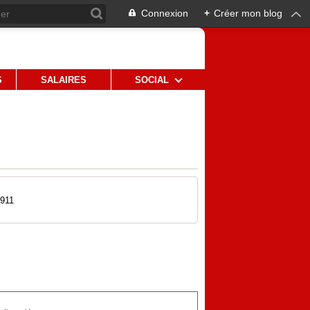
Connexion
+
Créer mon blog
S
SALAIRES
SOCIAL
2911