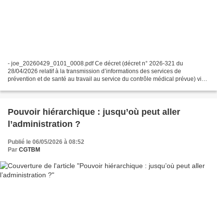
- joe_20260429_0101_0008.pdf Ce décret (décret n° 2026-321 du
28/04/2026 relatif à la transmission d’informations des services de
prévention et de santé au travail au service du contrôle médical prévue) vise
à améliorer la circulation des informations...
Pouvoir hiérarchique : jusqu’où peut aller
l’administration ?
Publié le 06/05/2026 à 08:52
Par
CGTBM