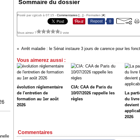
Sommaire du dossier
Posté par cgtcub à 07:15 -
Commentaires [
…
]
- Permalien [
#
]
Repost
0
Vous aimez ?
0 vote
Arrêt maladie : le Sénat instaure 3 jours de carence pour les fonc
Vous aimerez aussi :
évolution réglementaire
CIA: CAA de Paris du
de l'entretien de
10/07/2026 rappelle les
La part
formation au 1er août
règles
du livr
26
2026
devient
applica
2026
Commentaires
nnelle