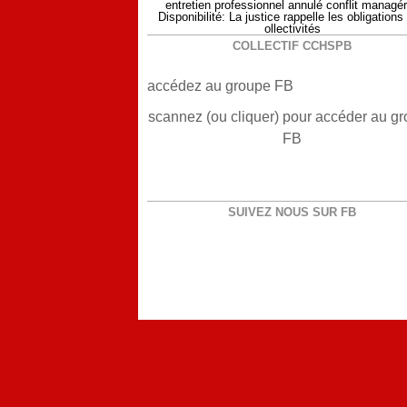
entretien professionnel annulé conflit managér
Disponibilité: La justice rappelle les obligations
ollectivités
COLLECTIF CCHSPB
accédez au groupe FB
scannez (ou cliquer) pour accéder au g
FB
SUIVEZ NOUS SUR FB
Voir le profil de
CGTBM
sur le portail