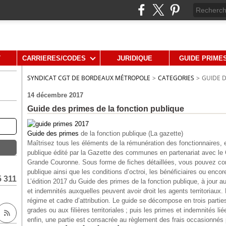
T
CARRIERES/CODES
JURIDIQUE
GUIDE PRIME
SYNDICAT CGT DE BORDEAUX MÉTROPOLE
>
CATEGORIES
>
GUIDE D
14 décembre 2017
Guide des primes de la fonction publique
Guide des primes
de la fonction publique (La gazette)
Maîtrisez tous les éléments de la rémunération des fonctionnaires, 
publique édité par la Gazette des communes en partenariat avec le 
Grande Couronne. Sous forme de fiches détaillées, vous pouvez con
publique ainsi que les conditions d’octroi, les bénéficiaires ou enco
5 311
L’édition 2017 du Guide des primes de la fonction publique, à jour 
et indemnités auxquelles peuvent avoir droit les agents territoriaux. 
régime et cadre d’attribution. Le guide se décompose en trois parti
grades ou aux filières territoriales ; puis les primes et indemnités li
enfin, une partie est consacrée au règlement des frais occasionnés