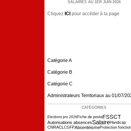
SALAIRES AU 1ER JUIN 2026
Cliquez
ICI
pour accéder à la page
Catégorie A
Catégorie B
Catégorie C
Administrateurs Territoriaux au 01/07/20
CATÉGORIES
FSSCT
Fiche de poste
Elections pro 2026
Salaire
Autorisations absences
Handicap
Absentéisme
CGFP
CNRACL
Protection fonctio