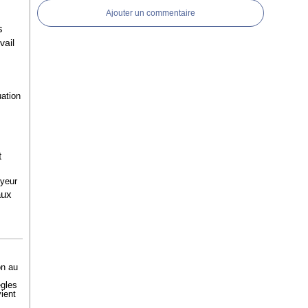
Ajouter un commentaire
s
vail
uation
t
oyeur
aux
on au
ègles
ient