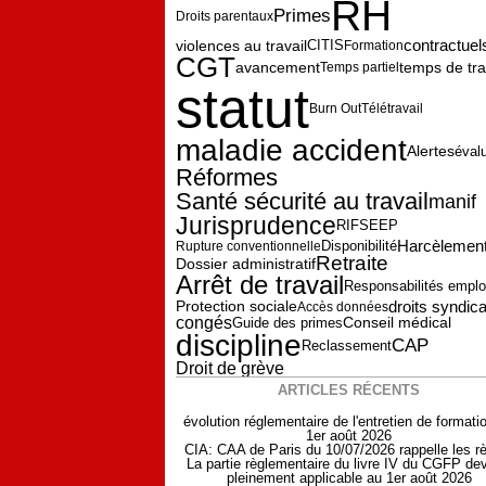
RH
Primes
Droits parentaux
contractuel
violences au travail
CITIS
Formation
CGT
temps de tra
avancement
Temps partiel
statut
Burn Out
Télétravail
maladie accident
Alertes
éval
Réformes
Santé sécurité au travail
manif
Jurisprudence
RIFSEEP
Harcèlemen
Disponibilité
Rupture conventionnelle
Retraite
Dossier administratif
Arrêt de travail
Responsabilités empl
Protection sociale
droits syndic
Accès données
congés
Guide des primes
Conseil médical
discipline
CAP
Reclassement
Droit de grève
ARTICLES RÉCENTS
évolution réglementaire de l'entretien de formati
1er août 2026
CIA: CAA de Paris du 10/07/2026 rappelle les r
La partie règlementaire du livre IV du CGFP dev
pleinement applicable au 1er août 2026