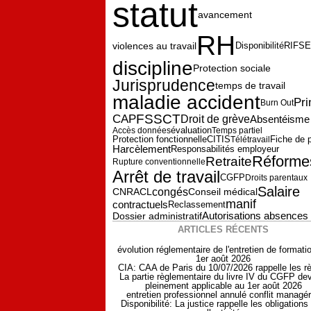
statut
avancement
RH
violences au travail
Disponibilité
RIFS
discipline
Protection sociale
Jurisprudence
temps de travail
maladie accident
Pr
Burn Out
FSSCT
CAP
Droit de grève
Absentéisme
évaluation
Accès données
Temps partiel
Fiche de 
Protection fonctionnelle
CITIS
Télétravail
Harcèlement
Responsabilités employeur
Réforme
Retraite
Rupture conventionnelle
Arrêt de travail
CGFP
Droits parentaux
Salaire
congés
CNRACL
Conseil médical
manif
contractuels
Reclassement
Autorisations absences
Dossier administratif
ARTICLES RÉCENTS
évolution réglementaire de l'entretien de formati
1er août 2026
CIA: CAA de Paris du 10/07/2026 rappelle les r
La partie règlementaire du livre IV du CGFP dev
pleinement applicable au 1er août 2026
entretien professionnel annulé conflit managér
Disponibilité: La justice rappelle les obligations