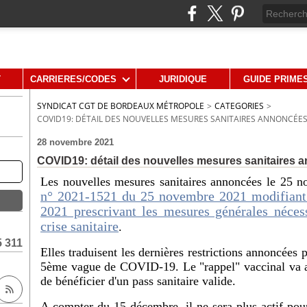
T
CARRIERES/CODES
JURIDIQUE
GUIDE PRIME
SYNDICAT CGT DE BORDEAUX MÉTROPOLE
>
CATEGORIES
>
COVID19: DÉTAIL DES NOUVELLES MESURES SANITAIRES ANNONCÉES
28 novembre 2021
COVID19: détail des nouvelles mesures sanitaires 
Les nouvelles mesures sanitaires annoncées le 25 n
n° 2021-1521 du 25 novembre 2021 modifiant 
2021 prescrivant les mesures générales nécess
crise sanitaire
.
5 311
Elles traduisent les dernières restrictions annoncées 
5ème vague de COVID-19. Le "rappel" vaccinal va ai
de bénéficier d'un pass sanitaire valide.
A compter du 15 décembre, il ne sera plus actif pour 