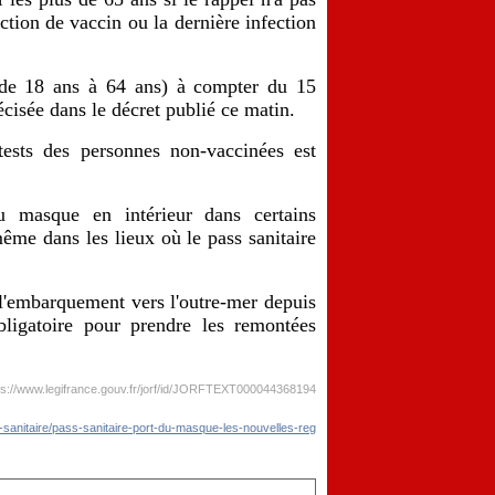
ection de vaccin ou la dernière infection
 (de 18 ans à 64 ans) à compter du 15
écisée dans le décret publié ce matin.
 tests des personnes non-vaccinées est
u masque en intérieur dans certains
ême dans les lieux où le pass sanitaire
t l'embarquement vers l'outre-mer depuis
bligatoire pour prendre les remontées
ps://www.legifrance.gouv.fr/jorf/id/JORFTEXT000044368194
-sanitaire/pass-sanitaire-port-du-masque-les-nouvelles-reg