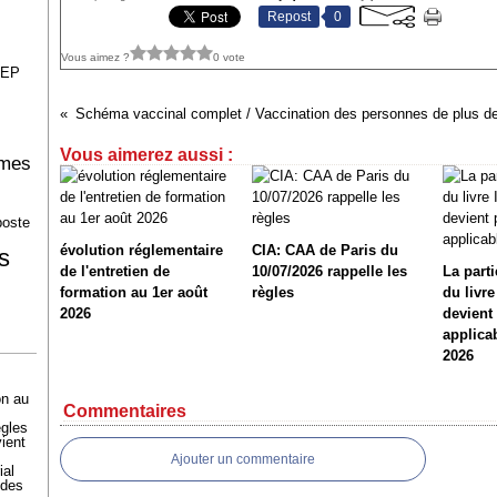
Repost
0
Vous aimez ?
0 vote
EEP
Vous aimerez aussi :
imes
poste
évolution réglementaire
CIA: CAA de Paris du
s
de l'entretien de
10/07/2026 rappelle les
La part
formation au 1er août
règles
du livr
2026
devient
applica
2026
on au
Commentaires
ègles
ient
Ajouter un commentaire
ial
 des