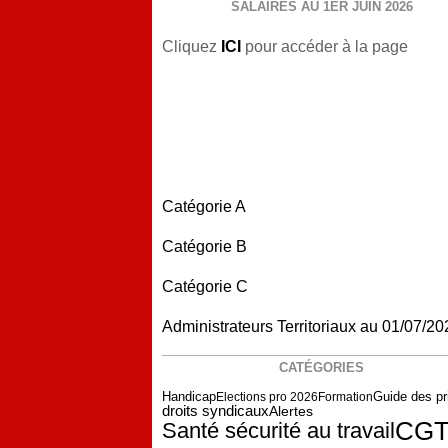
SALAIRES AU 1ER JUIN 2026
Cliquez
ICI
pour accéder à la page
Catégorie A
Catégorie B
Catégorie C
Administrateurs Territoriaux au 01/07/20
CATÉGORIES
Guide des p
Handicap
Elections pro 2026
Formation
droits syndicaux
Alertes
CG
Santé sécurité au travail