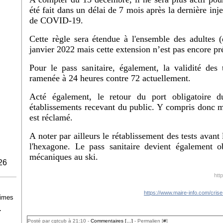
été fait dans un délai de 7 mois après la dernière inj
de COVID-19.
Cette règle sera étendue à l'ensemble des adultes
janvier 2022 mais cette extension n’est pas encore pr
Pour le pass sanitaire, également, la validité des
ramenée à 24 heures contre 72 actuellement.
Acté également, le retour du port obligatoire d
établissements recevant du public. Y compris donc m
est réclamé.
A noter par ailleurs le rétablissement des tests avan
l'hexagone. Le pass sanitaire devient également o
mécaniques au ski.
26
htt
https://www.maire-info.com/crise
rimes
T
Posté par cgtcub à 21:10 -
Commentaires [
…
]
- Permalien [
#
]