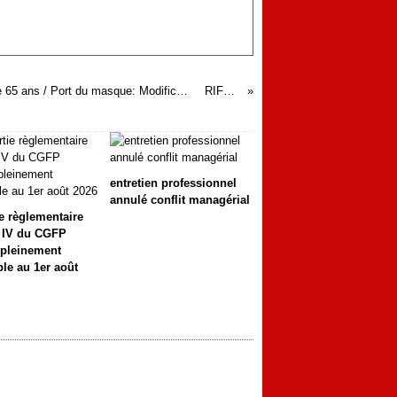
Schéma vaccinal complet / Vaccination des personnes de plus de 65 ans / Port du masque: Modifications du décret du 1er juin 2021
RIFSEEP
entretien professionnel
annulé conflit managérial
ie règlementaire
e IV du CGFP
 pleinement
ble au 1er août