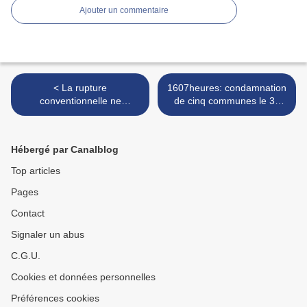
Ajouter un commentaire
< La rupture
1607heures: condamnation
conventionnelle ne
de cinq communes le 31
constitue pas un droit pour
janvier 2022 pour non-
l'agent
respect du passage aux
1607h >
Hébergé par Canalblog
Top articles
Pages
Contact
Signaler un abus
C.G.U.
Cookies et données personnelles
Préférences cookies