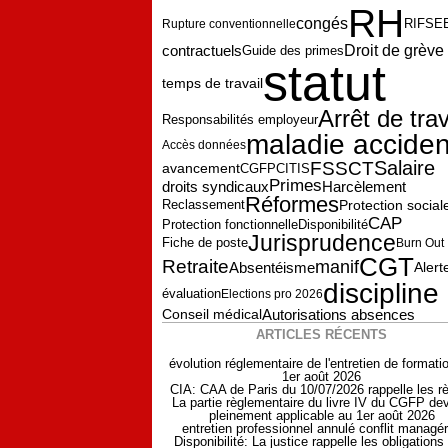
RH
congés
Rupture conventionnelle
RIFSE
contractuels
Droit de grève
Guide des primes
statut
temps de travail
Arrêt de trav
Responsabilités employeur
maladie acciden
Accès données
Salaire
FSSCT
CGFP
avancement
CITIS
Primes
droits syndicaux
Harcèlement
Réformes
Protection social
Reclassement
CAP
Protection fonctionnelle
Disponibilité
Jurisprudence
Fiche de poste
Burn Out
CGT
Retraite
manif
Absentéisme
Alert
discipline
évaluation
Elections pro 2026
Autorisations absences
Conseil médical
ARTICLES RÉCENTS
évolution réglementaire de l'entretien de formati
1er août 2026
CIA: CAA de Paris du 10/07/2026 rappelle les r
La partie règlementaire du livre IV du CGFP dev
pleinement applicable au 1er août 2026
entretien professionnel annulé conflit managér
Disponibilité: La justice rappelle les obligations