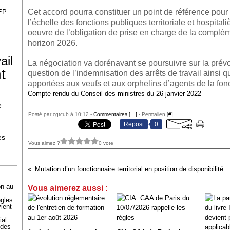
Cet accord pourra constituer un point de référence pour
EP
l’échelle des fonctions publiques territoriale et hospital
oeuvre de l’obligation de prise en charge de la complé
horizon 2026.
ail
La négociation va dorénavant se poursuivre sur la pré
t
question de l’indemnisation des arrêts de travail ainsi q
apportées aux veufs et aux orphelins d’agents de la fon
Compte rendu du Conseil des ministres du 26 janvier 2022
e
Posté par cgtcub à 10:12 -
Commentaires [
…
]
- Permalien [
#
]
Repost
0
es
Vous aimez ?
0 vote
Mutation d’un fonctionnaire territorial en position de disponibilité
on au
Vous aimerez aussi :
ègles
ient
ial
 des