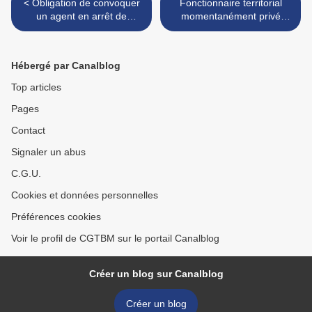
< Obligation de convoquer
Fonctionnaire territorial
un agent en arrêt de
momentanément privé
maladie à son entretien
d'emploi : règle relative à la
d’évaluation professionnelle
dégressivité de la
rémunération >
Hébergé par Canalblog
Top articles
Pages
Contact
Signaler un abus
C.G.U.
Cookies et données personnelles
Préférences cookies
Voir le profil de CGTBM sur le portail Canalblog
Créer un blog sur Canalblog
Créer un blog