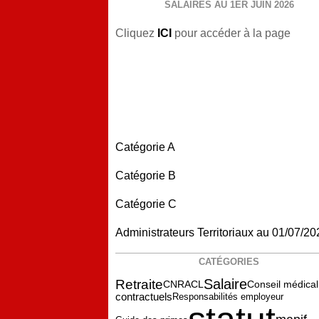
SALAIRES AU 1ER JUIN 2026
Cliquez
ICI
pour accéder à la page
Catégorie A
Catégorie B
Catégorie C
Administrateurs Territoriaux au 01/07/20
CATÉGORIES
Salaire
Retraite
CNRACL
Conseil médical
contractuels
Responsabilités employeur