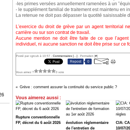
-les primes versées annuellement ramenées à un "équ
- le supplément familial de traitement est maintenu en in
La retenue ne doit pas dépasser la quotité saisissable 
L'exercice du droit de grève par un agent territorial
carrière ou sur son contrat de travail.
Aucune mention ne doit être faite de ce que l'agent
individuel, ni aucune sanction ne doit être prise sur ce 
Posté par cgtcub à 10:57 -
Commentaires [
…
]
- Permalien [
#
]
Repost
0
Vous aimez ?
0 vote
Grève : comment assurer la continuité du service public ?
26
Vous aimerez aussi :
Rupture conventionnelle
FP, décret du 6 août 2026
évolution réglementaire
CIA: CA
de l'entretien de
10/07/20