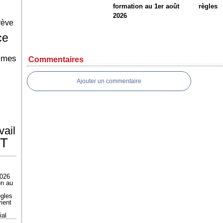
formation au 1er août
règles
2026
rève
ce
imes
Commentaires
Ajouter un commentaire
vail
T
2026
on au
ègles
ient
ial