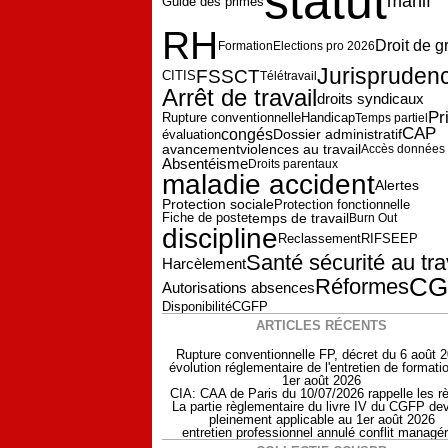
statut
manif
Guide des primes
RH
Droit de g
Formation
Elections pro 2026
Jurispruden
FSSCT
CITIS
Télétravail
Arrêt de travail
droits syndicaux
Pr
Rupture conventionnelle
Handicap
Temps partiel
CAP
congés
Dossier administratif
évaluation
violences au travail
avancement
Accès données
Absentéisme
Droits parentaux
maladie accident
Alertes
Protection sociale
Protection fonctionnelle
Fiche de poste
temps de travail
Burn Out
discipline
Reclassement
RIFSEEP
Santé sécurité au tra
Harcèlement
CG
Réformes
Autorisations absences
CGFP
Disponibilité
ARTICLES RÉCENTS
Rupture conventionnelle FP, décret du 6 août 
évolution réglementaire de l'entretien de formati
1er août 2026
CIA: CAA de Paris du 10/07/2026 rappelle les r
La partie règlementaire du livre IV du CGFP dev
pleinement applicable au 1er août 2026
entretien professionnel annulé conflit managér