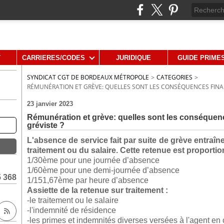
T
CARRIERES/CODES
JURIDIQUE
GUIDE PRIME
SYNDICAT CGT DE BORDEAUX MÉTROPOLE
>
CATEGORIES
>
RÉMUNÉRATION ET GRÈVE: QUELLES SONT LES CONSÉQUENCES FINA
23 janvier 2023
Rémunération et grève: quelles sont les conséquen
gréviste ?
L'absence de service fait par suite de grève entra
traitement ou du salaire. Cette retenue est proportio
1/30ème pour une journée d’absence
1/60ème pour une demi-journée d’absence
5 368
1/151,67ème par heure d’absence
Assiette de la retenue sur traitement :
-le traitement ou le salaire
-l'indemnité de résidence
-les primes et indemnités diverses versées à l'agent en 