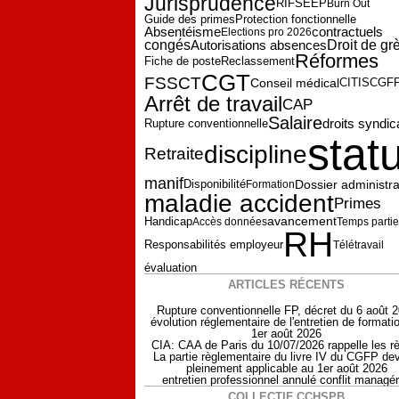
Jurisprudence
RIFSEEP
Burn Out
Guide des primes
Protection fonctionnelle
Absentéisme
contractuels
Elections pro 2026
congés
Autorisations absences
Droit de gr
Réformes
Fiche de poste
Reclassement
CGT
FSSCT
CGF
Conseil médical
CITIS
Arrêt de travail
CAP
Salaire
droits syndi
Rupture conventionnelle
statu
discipline
Retraite
manif
Dossier administrat
Disponibilité
Formation
maladie accident
Primes
avancement
Handicap
Accès données
Temps partie
RH
Responsabilités employeur
Télétravail
évaluation
ARTICLES RÉCENTS
Rupture conventionnelle FP, décret du 6 août 
évolution réglementaire de l'entretien de formati
1er août 2026
CIA: CAA de Paris du 10/07/2026 rappelle les r
La partie règlementaire du livre IV du CGFP dev
pleinement applicable au 1er août 2026
entretien professionnel annulé conflit managér
COLLECTIF CCHSPB