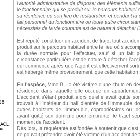
l'autorité administrative de disposer des éléments suffis
le fonctionnaire qui se produit sur le parcours habituel 
sa résidence ou son lieu de restauration et pendant la d
fait personnel du fonctionnaire ou toute autre circonst
nécessités de la vie courante est de nature à détacher l'a
Est réputé constituer un accident de trajet tout acciden
produit sur le parcours habituel entre le lieu où s'accom
la durée normale pour l'effectuer, sauf si un fait
circonstance particulière est de nature à détacher l'acci
qui commence après que l'agent est effectivement sorti 
est hébergé même provisoirement, que cette habitation so
En l'espèce,
Mme B... a été victime d'une chute en des
résidence dans laquelle elle occupe un appartement, 
L'accident s'étant produit alors qu'elle avait quitté so
26
trouvait à l'intérieur du hall d'entrée de l'immeuble
autres habitants de l'immeuble, copropriétaires ou lo
ayant quitté son domicile pour emprunter le trajet sépa
moment de l'accident.
ACL
Dès lors, la requérante est fondée à soutenir que c'est à
ux
ne pouvait prétendre avoir été victime d'un accident de 