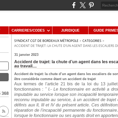
T
CARRIERES/CODES
JURIDIQUE
GUIDE PRIME
SYNDICAT CGT DE BORDEAUX MÉTROPOLE
>
CATEGORIES
>
ACCIDENT DE TRAJET: LA CHUTE D’UN AGENT DANS LES ESCALIERS DE
31 janvier 2023
Accident de trajet: la chute d’un agent dans les esca
au travail....
Accident de trajet: la chute d’un agent dans les escaliers de son
être considérée comme étant un accident de trajet
Aux termes de l'article 21 bis de la loi du 13 juille
fonctionnaires :
" I.- Le fonctionnaire en activité a dr
5 368
imputable au service lorsque son incapacité temporaire 
reconnu imputable au service, à un accident de trajet
définis aux II, III et IV du présent article. Ces défini
réparation de l'incapacité permanente du fonctionnaire. 
lorsque le fonctionnaire ou ses ayants droit en apporten