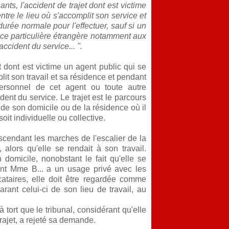
ants, l'accident de trajet dont est victime
entre le lieu où s'accomplit son service et
urée normale pour l'effectuer, sauf si un
ance particulière étrangère notamment aux
ccident du service... ".
t dont est victime un agent public qui se
plit son travail et sa résidence et pendant
 personnel de cet agent ou toute autre
dent du service. Le trajet est le parcours
de son domicile ou de la résidence où il
it individuelle ou collective.
cendant les marches de l'escalier de la
alors qu'elle se rendait à son travail.
n domicile, nonobstant le fait qu'elle se
 dont Mme B... a un usage privé avec les
cataires, elle doit être regardée comme
rant celui-ci de son lieu de travail, au
 tort que le tribunal, considérant qu'elle
trajet, a rejeté sa demande.