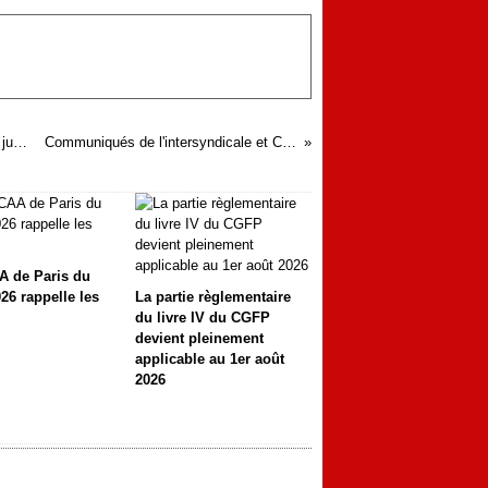
Accident de service: des conditions de travail dégradées peuvent justifier l’imputabilité d’un suicide au service
Communiqués de l'intersyndicale et CGT UD33 31 janvier 2023
A de Paris du
26 rappelle les
La partie règlementaire
du livre IV du CGFP
devient pleinement
applicable au 1er août
2026