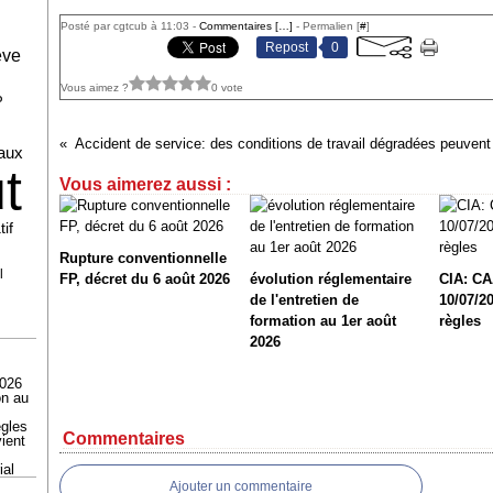
Posté par cgtcub à 11:03 -
Commentaires [
…
]
- Permalien [
#
]
Repost
0
ève
Vous aimez ?
0 vote
P
caux
t
Vous aimerez aussi :
if
Rupture conventionnelle
l
FP, décret du 6 août 2026
évolution réglementaire
CIA: CA
de l'entretien de
10/07/20
formation au 1er août
règles
2026
2026
on au
ègles
Commentaires
ient
ial
Ajouter un commentaire