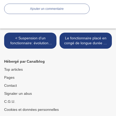
Ajouter un commentaire
< Suspension d’un
Le fonctionnaire placé en
fonctionnaire: évolutions
congé de longue durée ne
jurisprudentielles
peut bénéficier d'aucun
autre congé... >
Hébergé par Canalblog
Top articles
Pages
Contact
Signaler un abus
C.G.U.
Cookies et données personnelles