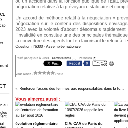
ou un accident dans la fonction publique de l'État, pré
H
négociation relative à la prévoyance statutaire et compl
CL
Un accord de méthode relatif à la négociation « prévo
e
négociation sur le contenu des dispositions envisa
cap
2023 avec la volonté d'aboutir désormais rapidement. 
l'invalidité en constitue une des principales thématique
la couverture des agents tout en favorisant le retour à l'
es
Question n°6300 - Assemblée nationale
Posté par cgtcub à 08:04 -
Commentaires [
…
]
- Permalien [
#
]
Repost
0
ment
Vous aimez ?
0 vote
CT
Renforcer l'accès des femmes aux responsabilités dans la fonction publique (Proposition de loi en navette)
Vous aimerez aussi :
on au
ègles
ient
ial
évolution réglementaire
CIA: CAA de Paris du
 des