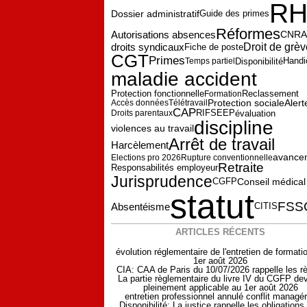
R
Dossier administratif
Guide des primes
Réformes
Autorisations absences
CNRA
droits syndicaux
Droit de grèv
Fiche de poste
CGT
Primes
Disponibilité
Temps partiel
Handi
maladie accident
Reclassement
Protection fonctionnelle
Formation
Protection sociale
Alert
Accès données
Télétravail
CAP
évaluation
Droits parentaux
RIFSEEP
discipline
violences au travail
Arrêt de travail
Harcèlement
avance
Elections pro 2026
Rupture conventionnelle
Retraite
Responsabilités employeur
Jurisprudence
CGFP
Conseil médical
statut
FSS
Absentéisme
CITIS
ARTICLES RÉCENTS
évolution réglementaire de l'entretien de formati
1er août 2026
CIA: CAA de Paris du 10/07/2026 rappelle les r
La partie règlementaire du livre IV du CGFP dev
pleinement applicable au 1er août 2026
entretien professionnel annulé conflit managér
Disponibilité: La justice rappelle les obligations