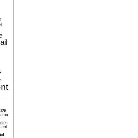
n
el
e
ail
6
e
ent
2026
on au
ègles
ient
ial