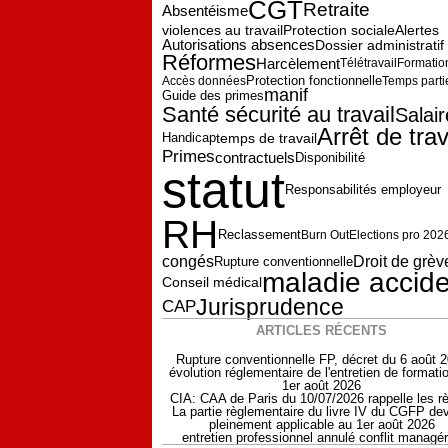
CGT
Retraite
Absentéisme
Protection sociale
violences au travail
Alertes
Autorisations absences
Dossier administratif
Réformes
Harcèlement
Télétravail
Formatio
Protection fonctionnelle
Accès données
Temps parti
manif
Guide des primes
Santé sécurité au travail
Salair
Arrêt de trav
temps de travail
Handicap
Primes
contractuels
Disponibilité
statut
Responsabilités employeur
RH
Reclassement
Burn Out
Elections pro 202
congés
Droit de grèv
Rupture conventionnelle
maladie accid
Conseil médical
Jurisprudence
CAP
ARTICLES RÉCENTS
Rupture conventionnelle FP, décret du 6 août 
évolution réglementaire de l'entretien de formati
1er août 2026
CIA: CAA de Paris du 10/07/2026 rappelle les r
La partie règlementaire du livre IV du CGFP dev
pleinement applicable au 1er août 2026
entretien professionnel annulé conflit managér