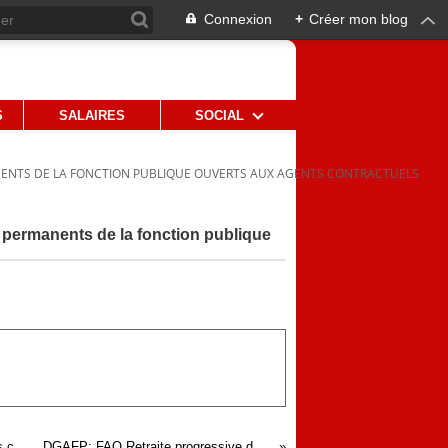
Connexion
+
Créer mon blog
S
SALAIRES
SOCIAL
ENTS DE LA FONCTION PUBLIQUE OUVERTS AUX AGENTS CONTRACTUELS
 permanents de la fonction publique
Agents publics: mise en œuvre de l'obligation d'information sur les conditions d'exercice de leurs fonctions
DGAFP: FAQ Retraite progressive dans la fonction publique