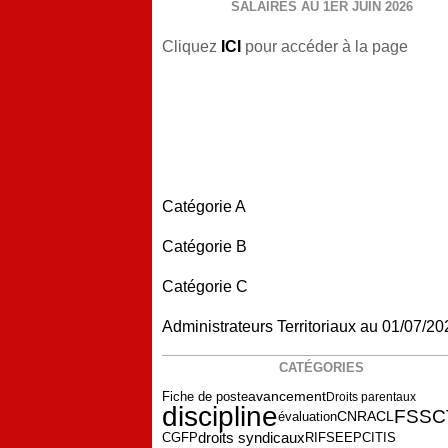
SALAIRES AU 1ER JUIN 2026
Cliquez
ICI
pour accéder à la page
Catégorie A
Catégorie B
Catégorie C
Administrateurs Territoriaux au 01/07/20
CATÉGORIES
Fiche de poste
avancement
Droits parentaux
discipline
FSSC
évaluation
CNRACL
droits syndicaux
CGFP
RIFSEEP
CITIS