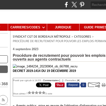
T
CARRIERES/CODES
JURIDIQUE
GUIDE PRIME
SYNDICAT CGT DE BORDEAUX MÉTROPOLE
>
CATEGORIES
>
PROCÉDURE DE RECRUTEMENT POUR POUVOIR LES EMPLOIS PERMAN
4 septembre 2023
Procédure de recrutement pour pouvoir les emplois
ouverts aux agents contractuels
DECRET 2019-1414 DU 19 DECEMBRE 2019
Posté par cgtcub à 14:03 -
Commentaires [
…
]
- Permalien [
#
]
5 368
Repost
0
Vous aimez ?
0 vote