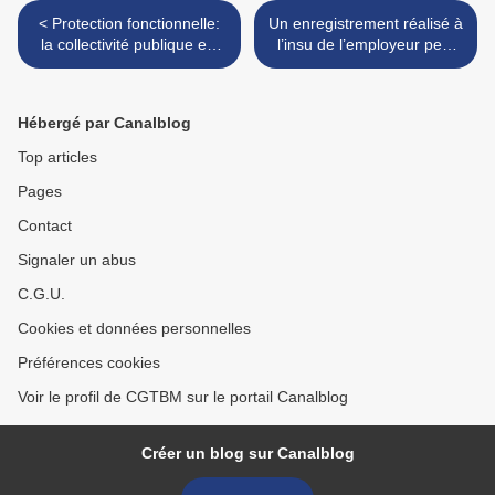
< Protection fonctionnelle:
Un enregistrement réalisé à
la collectivité publique est
l’insu de l’employeur peut
tenue d'accorder sa
permettre de prouver un
protection à l'agent public
accident du travail >
entendu sous le régime de
Hébergé par Canalblog
l'audition libre à raison de
faits qui n'ont pas le
Top articles
caractère d'une faute
Pages
personnelle détachable de
l'exercice de ses fonctions
Contact
Signaler un abus
C.G.U.
Cookies et données personnelles
Préférences cookies
Voir le profil de CGTBM sur le portail Canalblog
Créer un blog sur Canalblog