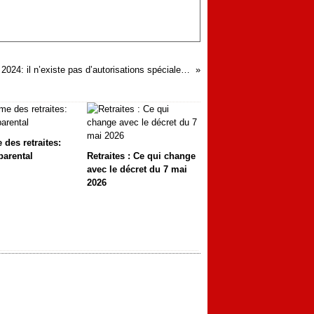
Rentrée 2024: il n’existe pas d’autorisations spéciales d’absence permettant aux agents d’accompagner leurs enfants le jour de la rentrée scolaire mais des facilités d'horaires peuvent être accordées sous conditions
 des retraites:
parental
Retraites : Ce qui change
avec le décret du 7 mai
2026