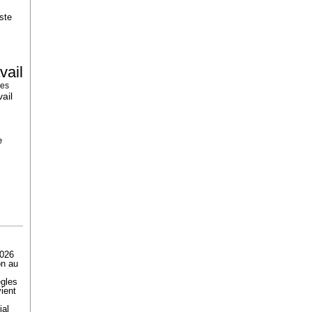
ste
vail
ées
ail
e
2026
on au
ègles
ient
ial