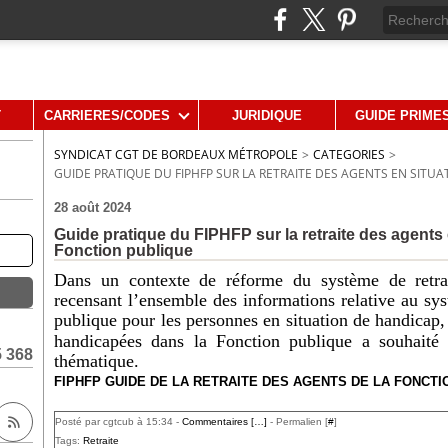
T
CARRIERES/CODES
JURIDIQUE
GUIDE PRIME
SYNDICAT CGT DE BORDEAUX MÉTROPOLE
>
CATEGORIES
>
GUIDE PRATIQUE DU FIPHFP SUR LA RETRAITE DES AGENTS EN SITU
28 août 2024
Guide pratique du FIPHFP sur la retraite des agents
Fonction publique
Dans un contexte de réforme du système de retra
recensant l’ensemble des informations relative au sys
publique pour les personnes en situation de handicap,
handicapées dans la Fonction publique a souhaité 
5 368
thématique.
FIPHFP GUIDE DE LA RETRAITE DES AGENTS DE LA FONCTI
Posté par cgtcub à 15:34 -
Commentaires [
…
]
- Permalien [
#
]
Tags:
Retraite