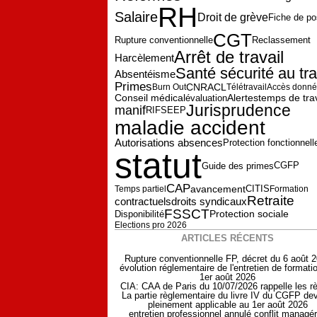
RH
Salaire
Droit de grève
Fiche de po
CGT
Reclassement
Rupture conventionnelle
Arrêt de travail
Harcèlement
Santé sécurité au tra
Absentéisme
Primes
CNRACL
Burn Out
Télétravail
Accès donn
Alertes
temps de trav
Conseil médical
évaluation
Jurisprudence
manif
RIFSEEP
maladie accident
Autorisations absences
Protection fonctionnell
statut
CGFP
Guide des primes
CAP
avancement
Temps partiel
CITIS
Formation
Retraite
contractuels
droits syndicaux
FSSCT
Protection sociale
Disponibilité
Elections pro 2026
ARTICLES RÉCENTS
Rupture conventionnelle FP, décret du 6 août 
évolution réglementaire de l'entretien de formati
1er août 2026
CIA: CAA de Paris du 10/07/2026 rappelle les r
La partie règlementaire du livre IV du CGFP dev
pleinement applicable au 1er août 2026
entretien professionnel annulé conflit managér