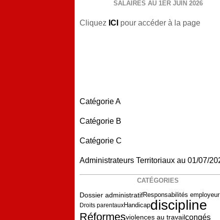
SALAIRES AU 1ER JUIN 2026
Cliquez
ICI
pour accéder à la page
Catégorie A
Catégorie B
Catégorie C
Administrateurs Territoriaux au 01/07/20
CATÉGORIES
Dossier administratif
Responsabilités employeur
discipline
Droits parentaux
Handicap
Réformes
congés
violences au travail