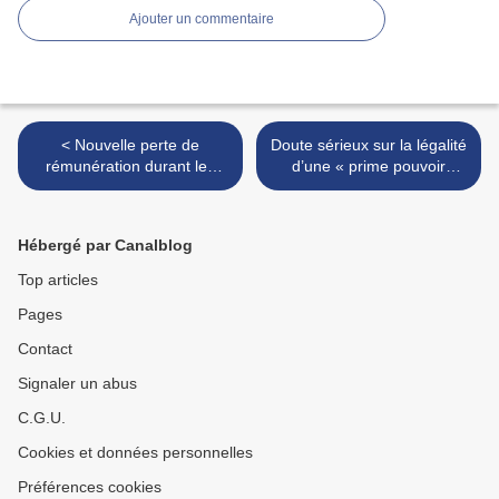
Ajouter un commentaire
< Nouvelle perte de
Doute sérieux sur la légalité
rémunération durant les
d’une « prime pouvoir
arrêts de maladie ordinaire
d’achat » >
: les collectivités territoriales
disposent de plusieurs
Hébergé par Canalblog
options pour protéger leurs
agents tout en restant
Top articles
attractives
Pages
Contact
Signaler un abus
C.G.U.
Cookies et données personnelles
Préférences cookies