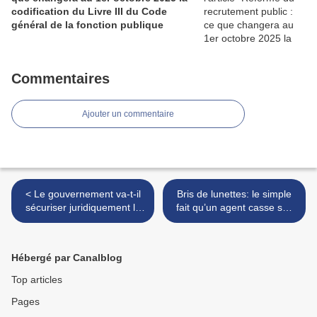
codification du Livre III du Code
général de la fonction publique
Commentaires
Ajouter un commentaire
< Le gouvernement va-t-il
Bris de lunettes: le simple
sécuriser juridiquement le
fait qu’un agent casse ses
congé menstruel dans la
lunettes sur son lieu de
fonction publique territoriale
travail ne suffit pas à
?
engager la responsabilité
Hébergé par Canalblog
de la collectivité >
Top articles
Pages