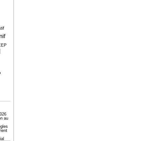
tif
if
EEP
l
P
2026
on au
ègles
ient
ial