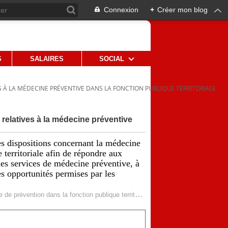
Connexion
+
Créer mon blog
S
SALAIRES
SOCIAL
S À LA MÉDECINE PRÉVENTIVE DANS LA FONCTION PUBLIQUE TERRITORIALE
 relatives à la médecine préventive
es dispositions concernant la médecine
 territoriale afin de répondre aux
les services de médecine préventive, à
les opportunités permises par les
Décret n° 2022-551 du 13 avril 2022 relatif aux services de médecine de prévention dans la fonction publique territoriale