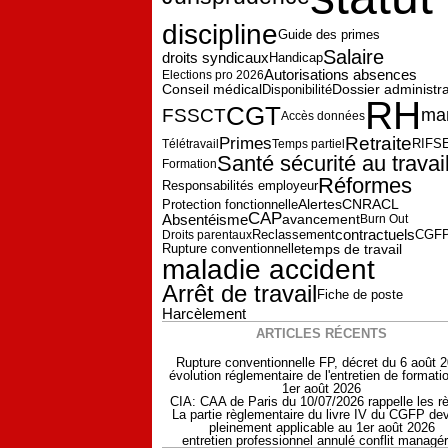
discipline
Guide des primes
Salaire
droits syndicaux
Handicap
Autorisations absences
Elections pro 2026
Dossier administra
Conseil médical
Disponibilité
RH
CGT
FSSCT
man
Accès données
Retraite
Primes
Télétravail
Temps partiel
RIFS
Santé sécurité au travai
Formation
Réformes
Responsabilités employeur
Alertes
Protection fonctionnelle
CNRACL
CAP
Absentéisme
avancement
Burn Out
contractuels
Reclassement
CGF
Droits parentaux
temps de travail
Rupture conventionnelle
maladie accident
Arrêt de travail
Fiche de poste
Harcèlement
ARTICLES RÉCENTS
Rupture conventionnelle FP, décret du 6 août 
évolution réglementaire de l'entretien de formati
1er août 2026
CIA: CAA de Paris du 10/07/2026 rappelle les r
La partie règlementaire du livre IV du CGFP dev
pleinement applicable au 1er août 2026
entretien professionnel annulé conflit managér