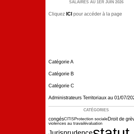
SALAIRES AU 1ER JUIN 2026
Cliquez
ICI
pour accéder à la page
Catégorie A
Catégorie B
Catégorie C
Administrateurs Territoriaux au 01/07/20
CATÉGORIES
congés
Protection sociale
Droit de grè
CITIS
violences au travail
évaluation
statut
Jurisprudence