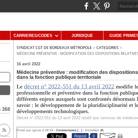
T
CARRIERES/CODES
JURIDIQUE
GUIDE PRIME
SYNDICAT CGT DE BORDEAUX MÉTROPOLE
>
CATEGORIES
>
MÉDECINE PRÉVENTIVE : MODIFICATION DES DISPOSITIONS RELATIVE
16 avril 2022
Médecine préventive : modification des dispositions
dans la fonction publique territoriale
décret n° 2022-551 du 13 avril 2022
Le
modifie l
professionnelle et préventive dans la fonction publique
différents enjeux auxquels sont confrontés désormais 
savoir : le développement de la pluridisciplinarité et 
5 368
développements technologiques.
Posté par cgtcub à 08:59 -
Commentaires [
…
]
- Permalien [
#
]
Repost
0