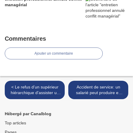
managérial
Commentaires
Ajouter un commentaire
< Le refus d’un supérieur
Accident de service: un
hiérarchique d'assister un
salarié peut produire en
agent alors qu'il a fait un
justice un enregistrement
malaise sans gravité
réalisé à l'insu de son
constitue un préjudice
employeur afin de faire
Hébergé par Canalblog
reconnaître le caractère
professionnel de l'accident
Top articles
et la faute inexcusable de
Pages
l'employeur >