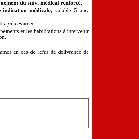
quement du suivi médical renforcé
.
-indication médicale
, valable 5 ans,
ail après examen.
ipements et l
es habilitations à intervenir
on.
ommes en cas de refus de délivrance de