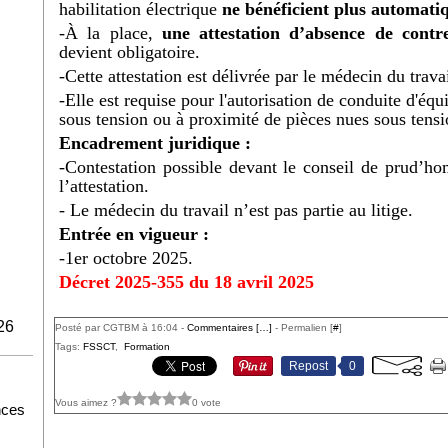
habilitation électrique
ne bénéficient plus automati
-À la place,
une attestation d’absence de contre
devient obligatoire.
-Cette attestation est délivrée par le médecin du trav
-Elle est requise pour l
'autorisation de conduite d'équ
sous tension ou à proximité de pièces nues sous tensi
Encadrement juridique :
-Contestation possible devant le conseil de prud’h
l’attestation.
- Le médecin du travail n’est pas partie au litige.
Entrée en vigueur :
-1er octobre 2025.
Décret 2025-355 du 18 avril 2025
26
Posté par CGTBM à 16:04 -
Commentaires [
…
]
- Permalien [
#
]
Tags:
FSSCT
,
Formation
Repost
0
Vous aimez ?
0 vote
nces