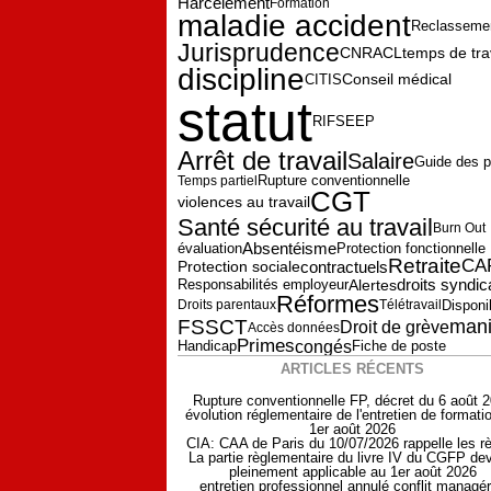
Harcèlement
Formation
maladie accident
Reclasseme
Jurisprudence
temps de tra
CNRACL
discipline
Conseil médical
CITIS
statut
RIFSEEP
Arrêt de travail
Salaire
Guide des 
Temps partiel
Rupture conventionnelle
CGT
violences au travail
Santé sécurité au travail
Burn Out
Absentéisme
évaluation
Protection fonctionnelle
Retraite
CA
Protection sociale
contractuels
droits syndi
Responsabilités employeur
Alertes
Réformes
Disponib
Droits parentaux
Télétravail
FSSCT
mani
Droit de grève
Accès données
Primes
congés
Fiche de poste
Handicap
ARTICLES RÉCENTS
Rupture conventionnelle FP, décret du 6 août 
évolution réglementaire de l'entretien de formati
1er août 2026
CIA: CAA de Paris du 10/07/2026 rappelle les r
La partie règlementaire du livre IV du CGFP dev
pleinement applicable au 1er août 2026
entretien professionnel annulé conflit managér