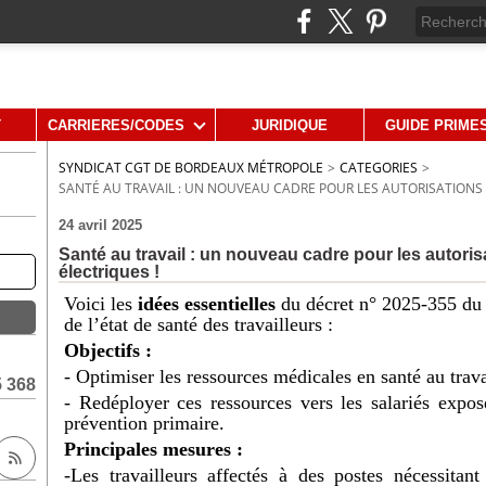
T
CARRIERES/CODES
JURIDIQUE
GUIDE PRIME
SYNDICAT CGT DE BORDEAUX MÉTROPOLE
>
CATEGORIES
>
SANTÉ AU TRAVAIL : UN NOUVEAU CADRE POUR LES AUTORISATIONS 
24 avril 2025
Santé au travail : un nouveau cadre pour les autorisa
électriques !
Voici les
idées essentielles
du décret n° 2025-355 du 1
de l’état de santé des travailleurs :
Objectifs :
- Optimiser les ressources médicales en santé au trava
5 368
- Redéployer ces ressources vers les salariés exposé
prévention primaire.
Principales mesures :
-Les travailleurs affectés à des postes nécessitan