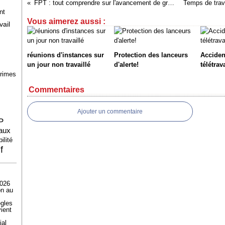
FPT : tout comprendre sur l'avancement de grade (AVG) - Infographie CIG
nt
Vous aimerez aussi :
vail
réunions d'instances sur
Protection des lanceurs
Acciden
un jour non travaillé
d'alerte!
télétrav
primes
Commentaires
Ajouter un commentaire
P
caux
ilité
f
2026
on au
ègles
ient
ial