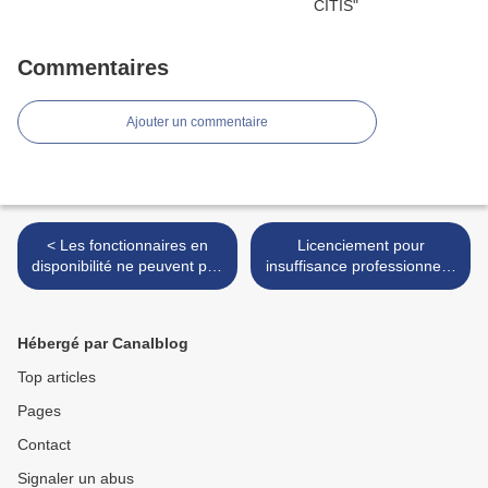
Commentaires
Ajouter un commentaire
< Les fonctionnaires en
Licenciement pour
disponibilité ne peuvent pas
insuffisance professionnelle
se présenter à un concours
: le licenciement d’un agent
interne
public contractuel pour
insuffisance professionnelle
Hébergé par Canalblog
ne peut se fonder sur une
erreur ponctuelle >
Top articles
Pages
Contact
Signaler un abus