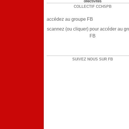
ollectivités
COLLECTIF CCHSPB
accédez au groupe FB
scannez (ou cliquer) pour accéder au g
FB
SUIVEZ NOUS SUR FB