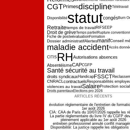
discipline
CGT
Primes
Télétravail
statut
congés
Disponibilité
Burn O
Retraite
temps de travail
RIFSEEP
Droit de grève
Temps partiel
Rupture conventionn
Fiche de poste
évaluation
Formation
manif
Dossier administratif
Alertes
Conseil mé
maladie accident
Accès donné
RH
Autorisations absences
CITIS
CAP
Absentéisme
CGFP
Santé sécurité au travail
FSSCT
droits syndicaux
Reclasse
Handicap
contractuels
Responsabilités employe
CNRACL
Salaire
Protection socia
violences au travail
Droits parentaux
Elections pro 2026
ARTICLES RÉCENTS
évolution réglementaire de l'entretien de formati
1er août 2026
CIA: CAA de Paris du 10/07/2026 rappelle les r
La partie règlementaire du livre IV du CGFP dev
pleinement applicable au 1er août 2026
entretien professionnel annulé conflit managér
Disponibilité: La justice rappelle les obligations