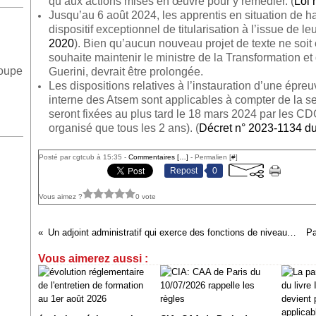
qu’aux actions mises en œuvre pour y remédier. (
Loi 
Jusqu’au 6 août 2024, les apprentis en situation de h
dispositif exceptionnel de titularisation à l’issue de leu
2020
). Bien qu’aucun nouveau projet de texte ne soit 
souhaite maintenir le ministre de la Transformation et
roupe
Guerini, devrait être prolongée.
Les dispositions relatives à l’instauration d’une épreu
interne des Atsem sont applicables à compter de la s
seront fixées au plus tard le 18 mars 2024 par les CD
organisé que tous les 2 ans). (
Décret n° 2023-1134 d
Posté par cgtcub à 15:35 -
Commentaires [
…
]
- Permalien [
#
]
Repost
0
Vous aimez ?
0 vote
Un adjoint administratif qui exerce des fonctions de niveau supérieur sans en détenir le grade...
Vous aimerez aussi :