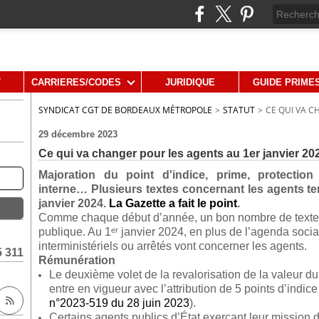
T
CARRIERES/CODES
JURIDIQUE
GUIDE PRIME
SYNDICAT CGT DE BORDEAUX MÉTROPOLE
>
STATUT
>
CE QUI VA C
29 décembre 2023
Ce qui va changer pour les agents au 1er janvier 20
Majoration du point d'indice, prime, protectio
interne… Plusieurs textes concernant les agents terr
janvier 2024.
La Gazette a fait le point
.
Comme chaque début d’année, un bon nombre de textes v
publique. Au 1ᵉʳ janvier 2024, en plus de l’agenda socia
interministériels ou arrêtés vont concerner les agents.
5 311
Rémunération
Le deuxième volet de la revalorisation de la valeur du
entre en vigueur avec l’attribution de 5 points d’indi
n°2023-519 du 28 juin 2023
).
Certains agents publics d’État exerçant leur mission 