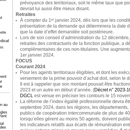
prévoyance des territoriaux, soit le même taux que pou
devrait lui aussi être mieux disant.
Retraites
ut
À compter du 1ᵉʳ janvier 2024, dès lors que les conditi
présentation de la demande qui déterminera la date d’e
que la date d’effet demandée soit postérieure.
elle
Lors de son conseil d’administration du 12 décembre, 
dical
retraites des contractuels de la fonction publique, a d
es
complémentaires de ces non-titulaires. Une augmentat
1er janvier 2024.
FOCUS
Courant 2024
Pour les agents territoriaux éligibles, et dont les exécu
ment
versement de la prime pouvoir d’achat doit, selon le d
ur
Il est à rappeler que son montant pouvait être fract
le
2023 et un autre en début d’année. (
Décret n° 2023-1
DGCL
est venue en préciser les contours le 15 nove
La réforme de l’index égalité professionnelle devra êt
on au
septembre 2024, dans les régions, les départements,
ègles
publics de coopération intercommunale de plus de 40 0
ient
lorsqu’elles gèrent au moins 50 agents, doivent publie
ial
les indicateurs relatifs aux écarts de rémunération e
 des