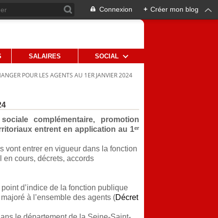
Connexion
+
Créer mon blog
S
SALAIRES
SOCIAL
HANGER POUR LES AGENTS AU 1ER JANVIER 2024
24
n sociale complémentaire, promotion
itoriaux entrent en application au 1ᵉʳ
ont entrer en vigueur dans la fonction
l en cours, décrets, accords
 point d’indice de la fonction publique
ce majoré à l’ensemble des agents (
Décret
dans le département de la Seine-Saint-