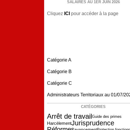
SALAIRES AU 1ER JUIN 2026
Cliquez
ICI
pour accéder à la page
Catégorie A
Catégorie B
Catégorie C
Administrateurs Territoriaux au 01/07/20
CATÉGORIES
Arrêt de travail
Guide des primes
Jurisprudence
Harcèlement
Réformes
avancement
Protection fonctionn