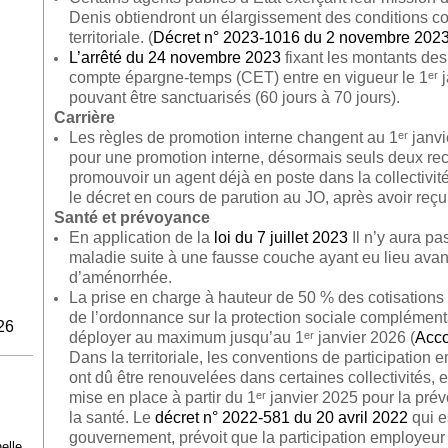
Denis obtiendront un élargissement des conditions con
territoriale. (
Décret n° 2023-1016 du 2 novembre 202
L’arrêté du 24 novembre 2023
fixant les montants des
compte épargne-temps (CET) entre en vigueur le 1ᵉʳ j
pouvant être sanctuarisés (60 jours à 70 jours).
Carrière
Les règles de promotion interne changent au 1ᵉʳ janvier.
pour une promotion interne, désormais seuls deux re
promouvoir un agent déjà en poste dans la collectivité
le décret en cours de parution au JO, après avoir reç
Santé et prévoyance
En application de la
loi du 7 juillet 2023
Il n’y aura pa
maladie suite à une fausse couche ayant eu lieu ava
d’aménorrhée.
La prise en charge à hauteur de 50 % des cotisations 
de l’ordonnance sur la protection sociale complémenta
26
déployer au maximum jusqu’au 1ᵉʳ janvier 2026 (
Acco
Dans la territoriale, les conventions de participation
ont dû être renouvelées dans certaines collectivités, 
mise en place à partir du 1ᵉʳ janvier 2025 pour la prév
la santé. Le
décret n° 2022-581 du 20 avril 2022
qui e
gouvernement, prévoit que la participation employeur
elle