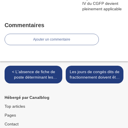
Commentaires
Ajouter un commentaire
< L'absence de fiche de
Les jours de congés dits de
poste déterminant les
fractionnement doivent être
fonctions précises
assimilés à des jours légaux
attendues créée un doute
de congés >
sérieux quant à la légalité
Hébergé par Canalblog
d’un licenci
Top articles
Pages
Contact