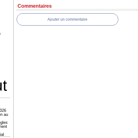
Commentaires
Ajouter un commentaire
n
ut
2026
on au
ègles
ient
ial