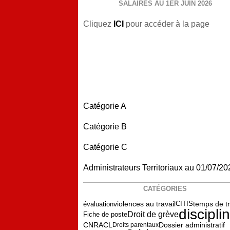
SALAIRES AU 1ER JUIN 2026
Cliquez
ICI
pour accéder à la page
Catégorie A
Catégorie B
Catégorie C
Administrateurs Territoriaux au 01/07/20
CATÉGORIES
violences au travail
temps de tr
évaluation
CITIS
discipli
Droit de grève
Fiche de poste
Dossier administratif
CNRACL
Droits parentaux