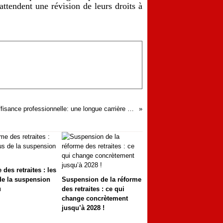
attendent une révision de leurs droits à
Licenciement pour insuffisance professionnelle: une longue carrière ne suffit pas à écarter la démonstration d’une inaptitude durable à exercer ses fonctions
des retraites : les
de la suspension
Suspension de la réforme
u
des retraites : ce qui
change concrètement
jusqu’à 2028 !