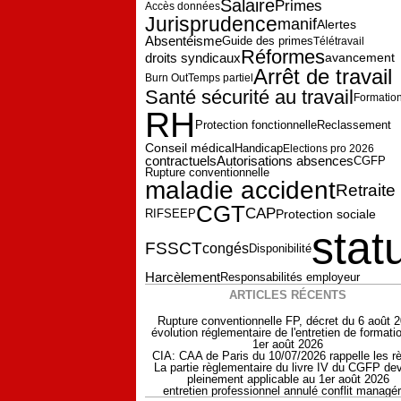
Salaire
Primes
Accès données
Jurisprudence
manif
Alertes
Absentéisme
Guide des primes
Télétravail
Réformes
droits syndicaux
avancement
Arrêt de travail
Burn Out
Temps partiel
Santé sécurité au travail
Formatio
RH
Reclassement
Protection fonctionnelle
Conseil médical
Handicap
Elections pro 2026
contractuels
Autorisations absences
CGFP
Rupture conventionnelle
maladie accident
Retraite
CGT
CAP
Protection sociale
RIFSEEP
stat
FSSCT
congés
Disponibilité
Harcèlement
Responsabilités employeur
ARTICLES RÉCENTS
Rupture conventionnelle FP, décret du 6 août 
évolution réglementaire de l'entretien de formati
1er août 2026
CIA: CAA de Paris du 10/07/2026 rappelle les r
La partie règlementaire du livre IV du CGFP dev
pleinement applicable au 1er août 2026
entretien professionnel annulé conflit managér