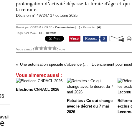
prolongation d’activité dépasse la limite d'âge et qui 
la retraite.
Décision n° 497247 17 octobre 2025
Posté par CGTBM à 09:30 -
Commentaires [
…
]
- Permalien [
#
]
Tags:
CNRACL
,
RH
,
Retraite
Repost
0
Vous aimez ?
0 vote
Une autorisation spéciale d’absence (ASA) peut-elle être octroyée à un agent en congé ?
Vous aimerez aussi :
Elections CNRACL 2026
26
Retraites : Ce qui change
Réforme 
avec le décret du 7 mai
exclus 
2026
Lecorn
avail
ne