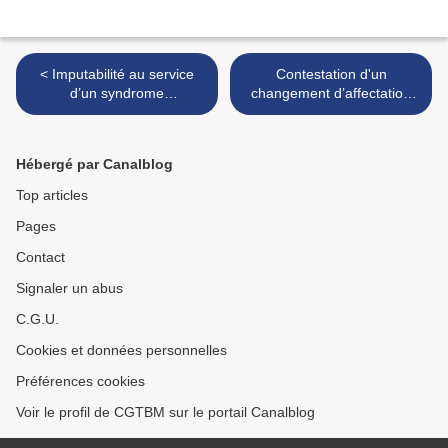
< Imputabilité au service
Contestation d'un
d’un syndrome
changement d’affectation
d’épuisement professionnel
décidé lors du retour d'un
agent en mi-temps
thérapeutique >
Hébergé par Canalblog
Top articles
Pages
Contact
Signaler un abus
C.G.U.
Cookies et données personnelles
Préférences cookies
Voir le profil de CGTBM sur le portail Canalblog