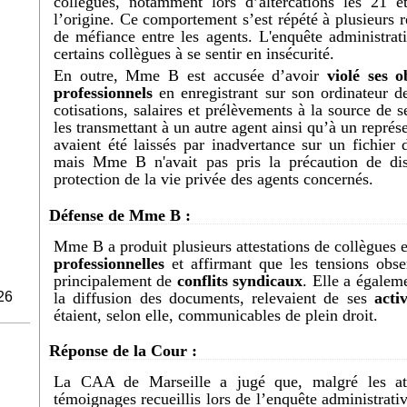
collègues, notamment lors d’altercations les 21 e
l’origine. Ce comportement s’est répété à plusieurs r
de méfiance entre les agents. L'enquête administrat
certains collègues à se sentir en insécurité.
En outre, Mme B est accusée d’avoir
violé ses o
professionnels
en enregistrant sur son ordinateur d
cotisations, salaires et prélèvements à la source de 
les transmettant à un autre agent ainsi qu’à un repré
avaient été laissés par inadvertance sur un fichier
mais Mme B n'avait pas pris la précaution de dis
protection de la vie privée des agents concernés.
Défense de Mme B :
Mme B a produit plusieurs attestations de collègues 
professionnelles
et affirmant que les tensions obse
principalement de
conflits syndicaux
. Elle a égalem
la diffusion des documents, relevaient de ses
acti
26
étaient, selon elle, communicables de plein droit.
Réponse de la Cour :
La CAA de Marseille a jugé que, malgré les att
témoignages recueillis lors de l’enquête administrati