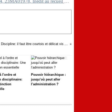
CAA de MARSEILLE, 4ème chambre, 04/06/2024, 23MA01978, Inédit au recueil Lebon
Discipline: il faut être courtois et délicat vis à vis de ses collègues
 l'ordre et
Pouvoir hiérarchique :
 disciplinaire:
jusqu’où peut aller
tinction
l’administration ?
lle