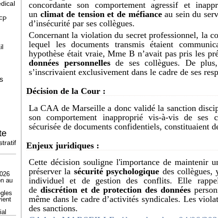
dical
concordante son comportement agressif et inapp
un
climat de tension et de méfiance
au sein du ser
FP
d’insécurité par ses collègues.
Concernant la violation du secret professionnel, la 
lequel les documents transmis étaient communic
il
hypothèse était vraie, Mme B n’avait pas pris les pr
données personnelles
de ses collègues. De plus,
s’inscrivaient exclusivement dans le cadre de ses resp
ls
Décision de la Cour :
La CAA de Marseille a donc validé la sanction disci
son comportement inapproprié vis-à-vis de ses c
sécurisée de documents confidentiels, constituaient de
te
tratif
Enjeux juridiques :
Cette décision souligne l'importance de maintenir u
préserver la
sécurité psychologique
des collègues,
2026
individuel et de gestion des conflits. Elle rappel
on au
de
discrétion et de protection des données
person
ègles
même dans le cadre d’activités syndicales. Les violat
ient
des sanctions.
ial