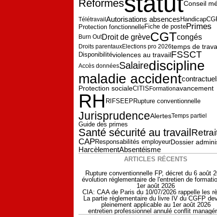
statut
Réformes
Conseil mé
Autorisations absences
CG
Télétravail
Handicap
Primes
Fiche de poste
Protection fonctionnelle
CGT
Droit de grève
congés
Burn Out
temps de trava
Droits parentaux
Elections pro 2026
FSSCT
violences au travail
Disponibilité
discipline
Salaire
Accès données
maladie accident
contractue
Protection sociale
avancement
CITIS
Formation
RH
RIFSEEP
Rupture conventionnelle
Jurisprudence
Alertes
Temps partiel
Guide des primes
Santé sécurité au travail
Retrai
CAP
Responsabilités employeur
Dossier adminis
Harcèlement
Absentéisme
ARTICLES RÉCENTS
Rupture conventionnelle FP, décret du 6 août 
évolution réglementaire de l'entretien de formati
1er août 2026
CIA: CAA de Paris du 10/07/2026 rappelle les r
La partie règlementaire du livre IV du CGFP dev
pleinement applicable au 1er août 2026
entretien professionnel annulé conflit managér