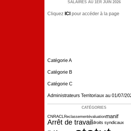
SALAIRES AU 1ER JUIN 2026
Cliquez
ICI
pour accéder à la page
Catégorie A
Catégorie B
Catégorie C
Administrateurs Territoriaux au 01/07/20
CATÉGORIES
manif
Reclassement
CNRACL
évaluation
Arrêt de travail
droits syndicaux