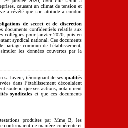
t 29 janvier 2020, dont elle serait à
eprises, causant un climat de tension et
ive a révélé que son attitude a conduit
bligations de secret et de discrétion
es documents confidentiels relatifs aux
ses collègues pour janvier 2020, puis en
sentant syndical national. Ces documents
 de partage commun de l'établissement,
simuler les données couvertes par la
en sa faveur, témoignant de ses
qualités
rvées dans l’établissement découlaient
ent soutenu que ses actions, notamment
vités syndicales
et que ces documents
estations produites par Mme B, les
ve confirmaient de manière cohérente et