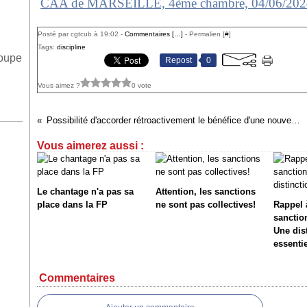
Posté par cgtcub à 19:02 -
Commentaires [
…
]
- Permalien [
#
]
Tags:
discipline
roupe
Repost
0
Vous aimez ?
0 vote
Possibilité d'accorder rétroactivement le bénéfice d'une nouvelle bonification indiciaire (NBI)
Vous aimerez aussi :
Le chantage n'a pas sa
Attention, les sanctions
place dans la FP
ne sont pas collectives!
Rappel à
sanction
Une dis
essentie
Commentaires