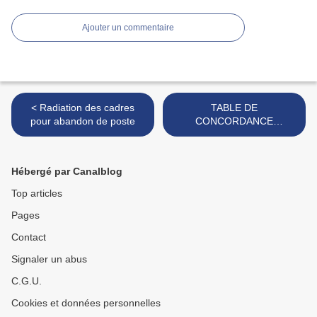
Ajouter un commentaire
< Radiation des cadres
TABLE DE
pour abandon de poste
CONCORDANCE
THÉMATIQUE CODE
GÉNÉRAL DE LA
FONCTION PUBLIQUE
Hébergé par Canalblog
(CGFP) DISPOSITIONS
RELATIVES AUX
Top articles
FONCTIONNAIRES >
Pages
Contact
Signaler un abus
C.G.U.
Cookies et données personnelles