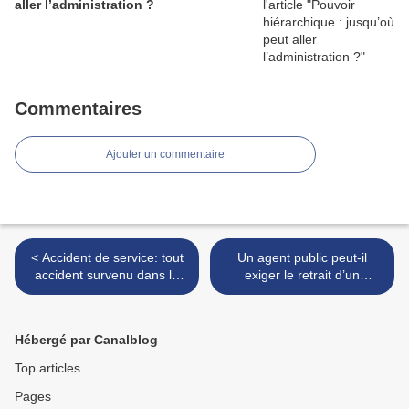
aller l’administration ?
Commentaires
Ajouter un commentaire
< Accident de service: tout
Un agent public peut-il
accident survenu dans le
exiger le retrait d’un
temps et le lieu du service
document anonyme de son
est présumé imputable au
dossier administratif ? >
service, sauf circonstance
Hébergé par Canalblog
exceptionnelle
Top articles
Pages