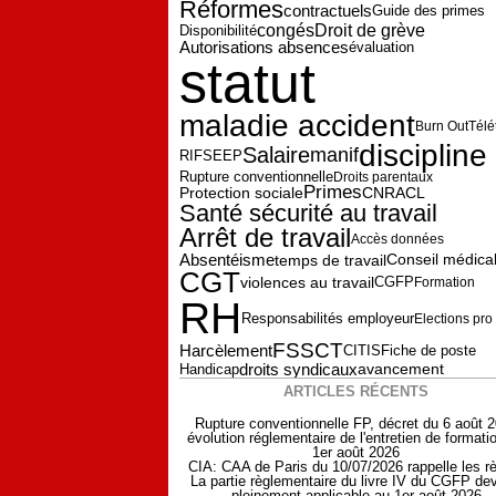
Réformes
contractuels
Guide des primes
congés
Droit de grève
Disponibilité
Autorisations absences
évaluation
statut
maladie accident
Burn Out
Télé
discipline
Salaire
manif
RIFSEEP
Rupture conventionnelle
Droits parentaux
Primes
Protection sociale
CNRACL
Santé sécurité au travail
Arrêt de travail
Accès données
Absentéisme
temps de travail
Conseil médica
CGT
violences au travail
CGFP
Formation
RH
Responsabilités employeur
Elections pro
FSSCT
Harcèlement
Fiche de poste
CITIS
droits syndicaux
avancement
Handicap
ARTICLES RÉCENTS
Rupture conventionnelle FP, décret du 6 août 
évolution réglementaire de l'entretien de formati
1er août 2026
CIA: CAA de Paris du 10/07/2026 rappelle les r
La partie règlementaire du livre IV du CGFP dev
pleinement applicable au 1er août 2026