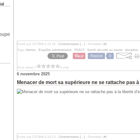
ial
roupe
Posté par CGTBM à 10:16 -
Commentaires [
…
]
- Permalien [
#
]
Tags:
Alertes
,
Enquête administrative
,
FSSCT
,
Santé sécurité au travail
,
discipline
Repost
0
Vous aimez ?
0 vote
6 novembre 2025
Menacer de mort sa supérieure ne se rattache pas à 
Posté par CGTBM à 10:13 -
Commentaires [
…
]
- Permalien [
#
]