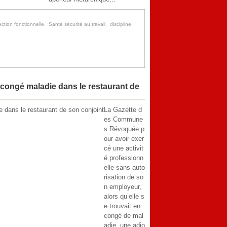
ection fonctionnelle
,
Santé sécurité au travail
,
discipline
,
 congé maladie dans le restaurant de
La Gazette d
es Commune
s Révoquée p
our avoir exer
cé une activit
é professionn
elle sans auto
risation de so
n employeur,
alors qu’elle s
e trouvait en
congé de mal
adie, une adjo