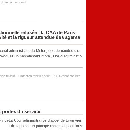
,
violences au travail
tionnelle refusée : la CAA de Paris
ivité et la rigueur attendue des agents
tribunal administratif de Melun, des demandes d’un
nvoquait un harcèlement moral, une discriminatio
Non titulaire
,
Protection fonctionnelle
,
RH
,
Responsabilités
x portes du service
La Cour administrative d’appel de Lyon vien
t de rappeler un principe essentiel pour tous