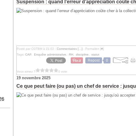
Suspension : quand l’erreur d’appréciation coûte cher
Posté par CGTBM à 21:02 -
Commentaires [
…
]
- Permalien [
#
]
Tags:
CAP
,
Enquête administrative
,
RH
,
discipline
,
statut
Repost
0
Vous aimez ?
0 vote
19 novembre 2025
Ce que peut faire (ou pas) un chef de service : jus
26