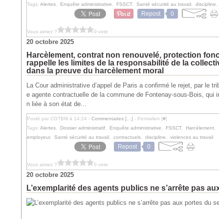
Tags:
Alertes
,
Enquête administrative
,
FSSCT
,
Santé sécurité au travail
,
discipline
Repost
0
Vous aimez ?
0 vote
20 octobre 2025
Harcèlement, contrat non renouvelé, protection fonc
rappelle les limites de la responsabilité de la collect
dans la preuve du harcèlement moral
La Cour administrative d’appel de Paris a confirmé le rejet, par le 
e agente contractuelle de la commune de Fontenay-sous-Bois, qui i
n liée à son état de...
Posté par CGTBM à 14:24 -
Commentaires [
…
]
- Permalien [
#
]
Tags:
Alertes
,
Dossier administratif
,
Enquête administrative
,
FSSCT
,
Harcèlement
,
employeur
,
Santé sécurité au travail
,
contractuels
,
discipline
,
violences au travail
Repost
0
Vous aimez ?
0 vote
20 octobre 2025
L’exemplarité des agents publics ne s’arrête pas au