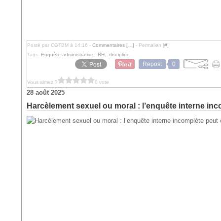
Posté par CGTBM à 14:16 -
Commentaires [
…
]
- Permalien [
#
]
Tags:
Enquête administrative
,
RH
,
discipline
Repost
0
Vous aimez ?
0 vote
28 août 2025
Harcèlement sexuel ou moral : l’enquête interne in