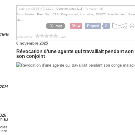
Posté par CGTBM à 12:17 -
Commentaires [
…
]
- Permalien [
#
]
Tags:
Alertes
,
Burn Out
,
CAP
,
Enquête administrative
,
FSSCT
,
Harcèlement
,
Prot
statut
Repost
0
travail
Vous aimez ?
0 vote
6 novembre 2025
Révocation d’une agente qui travaillait pendant son
son conjoint
l
 2026
2026
on au
ègles
ient