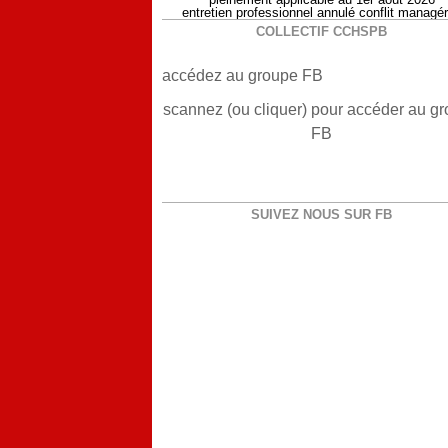
entretien professionnel annulé conflit managér
COLLECTIF CCHSPB
accédez au groupe FB
scannez (ou cliquer) pour accéder au g
FB
SUIVEZ NOUS SUR FB