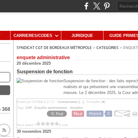
T
CARRIERES/CODES
JURIDIQUE
GUIDE PRIME
SYNDICAT CGT DE BORDEAUX MÉTROPOLE
>
CATEGORIES
>
ENQUET
enquete administrative
20 décembre 2025
Suspension de fonction
Suspension de fonction : des faits repro
malisés et qui présentent une vraisemblanc
mesure. Le 2 décembre 2025, la Cour admi
Posté par CGTBM à 17:17 -
Commentaires [
…
]
- Permalien [
#
]
Tags:
CAP
,
Enquête administrative
,
discipline
5 368
Repost
0
Vous aimez ?
0 vote
30 novembre 2025