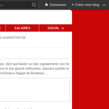
Connexion
+
Créer mon blog
S
SALAIRES
SOCIAL
E ADMINISTRATIVE
chés, bien que basés sur des signalements non for
e et une gravité suffisantes, peuvent justifier la
nistrative d'appel de Bordeaux...