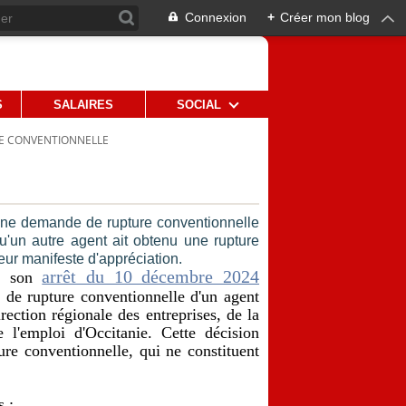
Connexion
+
Créer mon blog
S
SALAIRES
SOCIAL
E CONVENTIONNELLE
r une demande de rupture conventionnelle
qu'un autre agent ait obtenu une rupture
eur manifeste d'appréciation.
arrêt du 10 décembre 2024
s son
 de rupture conventionnelle d'un agent
irection régionale des entreprises, de la
 l'emploi d'Occitanie. Cette décision
ture conventionnelle, qui ne constituent
s :