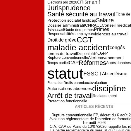
manif
Elections pro 2026
CITIS
Jurisprudence
Santé sécurité au travail
Fiche de
Salaire
Protection sociale
Handicap
Dossier administratif
CNRACL
Conseil médical
Primes
Guide des primes
Télétravail
Responsabilités employeur
violences au travail
CGT
Droit de grève
maladie accident
congés
temps de travail
CGFP
Disponibilité
Alertes
avancement
Rupture conventionnelle
Réformes
CAP
Temps partiel
Accès données
statut
FSSCT
Absentéisme
évaluation
Formation
Droits parentaux
discipline
Autorisations absences
Arrêt de travail
Reclassement
Protection fonctionnelle
ARTICLES RÉCENTS
Rupture conventionnelle FP, décret du 6 août 
évolution réglementaire de l'entretien de formati
1er août 2026
CIA: CAA de Paris du 10/07/2026 rappelle les r
La partie règlementaire du livre IV du CGFP dev