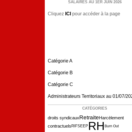
SALAIRES AU 1ER JUIN 2026
Cliquez
ICI
pour accéder à la page
Catégorie A
Catégorie B
Catégorie C
Administrateurs Territoriaux au 01/07/20
CATÉGORIES
Retraite
droits syndicaux
Harcèlement
RH
contractuels
RIFSEEP
Burn Out