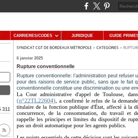
T
CARRIERES/CODES
JURIDIQUE
GUIDE PRIME
SYNDICAT CGT DE BORDEAUX MÉTROPOLE
>
CATEGORIES
>
RUPTUR
6 janvier 2025
Rupture conventionnelle
Rupture conventionnelle: l'administration peut refuse
pour des raisons de service public, sans que le fait 
conventionnelle constitue une discrimination ou une err
La Cour administrative d'appel de Toulouse, dan
(n°22TL22604)
, a confirmé le refus de la demande
titulaire de la fonction publique d'État, affecté à la d
5 311
concurrence, de la consommation, du travail et de
rappelle les principes et limites du dispositif de rup
pas un droit automatique pour les agents publics.
Les points essentiels de cette décision sont les suivant