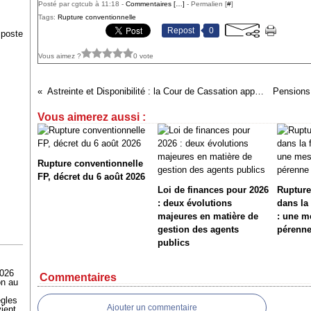
Posté par cgtcub à 11:18 -
Commentaires [
…
]
- Permalien [
#
]
Tags:
Rupture conventionnelle
Repost
0
 poste
Vous aimez ?
0 vote
Astreinte et Disponibilité : la Cour de Cassation apporte des clarifications juridiques
Vous aimerez aussi :
Rupture conventionnelle
FP, décret du 6 août 2026
Loi de finances pour 2026
Rupture
: deux évolutions
dans la
majeures en matière de
: une m
gestion des agents
pérenn
publics
2026
Commentaires
on au
ègles
Ajouter un commentaire
ient