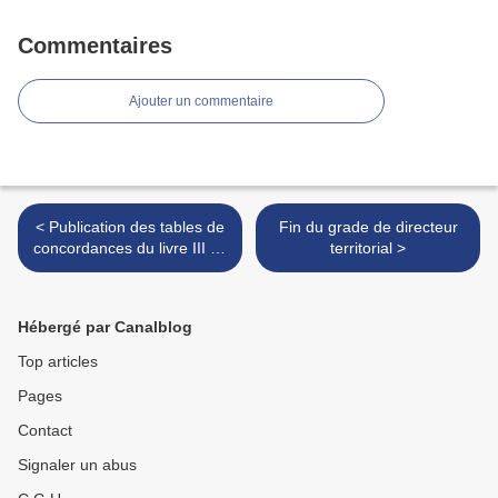
Commentaires
Ajouter un commentaire
< Publication des tables de
Fin du grade de directeur
concordances du livre III de
territorial >
la partie réglementaire du
CGFP qui entre en vigueur
au 1er octobre 2025
Hébergé par Canalblog
Top articles
Pages
Contact
Signaler un abus