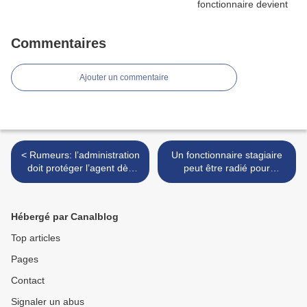
Commentaires
Ajouter un commentaire
< Rumeurs: l’administration
Un fonctionnaire stagiaire
doit protéger l’agent dès
peut être radié pour
lors que des propos
abandon de poste, à
diffamatoires sont avérés
condition que la procédure
soit rigoureusement menée
Hébergé par Canalblog
>
Top articles
Pages
Contact
Signaler un abus