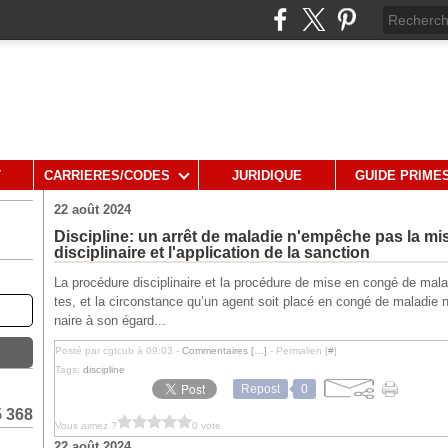
T
CARRIERES/CODES
JURIDIQUE
GUIDE PRIME
22 août 2024
Discipline: un arrêt de maladie n'empêche pas la m
disciplinaire et l'application de la sanction
La procédure disciplinaire et la procédure de mise en congé de mal
tes, et la circonstance qu’un agent soit placé en congé de maladie ne 
naire à son égard...
Posté par cgtcub à 09:03 -
Commentaires [
…
]
- Permalien [
#
]
Tags:
discipline
Repost
0
5 368
Vous aimez ?
0 vote
22 août 2024