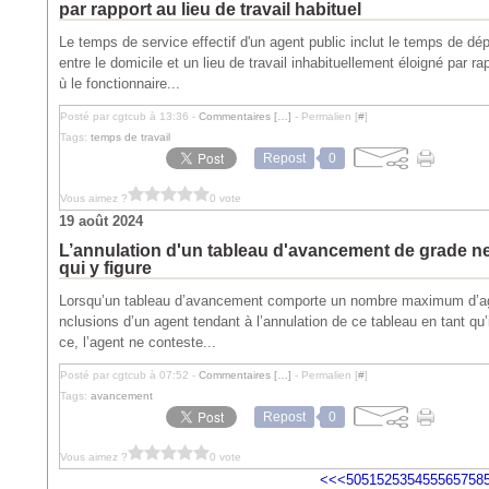
par rapport au lieu de travail habituel
Le temps de service effectif d'un agent public inclut le temps de dép
entre le domicile et un lieu de travail inhabituellement éloigné par ra
ù le fonctionnaire...
Posté par cgtcub à 13:36 -
Commentaires [
…
]
- Permalien [
#
]
Tags:
temps de travail
Repost
0
Vous aimez ?
0 vote
19 août 2024
L’annulation d'un tableau d'avancement de grade n
qui y figure
Lorsqu’un tableau d’avancement comporte un nombre maximum d’agent
nclusions d’un agent tendant à l’annulation de ce tableau en tant qu’
ce, l’agent ne conteste...
Posté par cgtcub à 07:52 -
Commentaires [
…
]
- Permalien [
#
]
Tags:
avancement
Repost
0
Vous aimez ?
0 vote
10
20
30
40
70
80
90
100
<<
<
50
51
52
53
54
55
56
57
58