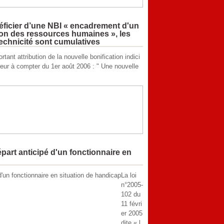
icier d’une NBI « encadrement d'un
ion des ressources humaines », les
technicité sont cumulatives
rtant attribution de la nouvelle bonification indici
igueur à compter du 1er août 2006 : " Une nouvelle
part anticipé d'un fonctionnaire en
La loi
n°2005-
102 du
11 févri
er 2005
dite « l