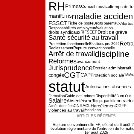
RH
Primes
temps de tra
Conseil médical
maladie acciden
manif
CITIS
FSSCT
Fiche de poste
Alertes
Droits parentaux
Responsabilités employeur
évaluation
droits syndicaux
Droit de grève
RIFSEEP
Santé sécurité au travail
Retra
Protection fonctionnelle
Elections pro 2026
Reclassement
Rupture conventionnelle
discipline
Arrêt de travail
Réformes
avancement
Jurisprudence
Dossier administratif
CGT
CAP
congés
Protection sociale
Télétr
statut
Autorisations absences
Guide des primes
Disponibilité
Formation
Burn Out
Salaire
Absentéisme
contractu
Temps partiel
Harcèlement
CGFP
CNRACL
Accès données
violences au travail
Handicap
ARTICLES RÉCENTS
Rupture conventionnelle FP, décret du 6 août 
évolution réglementaire de l'entretien de formati
1er août 2026