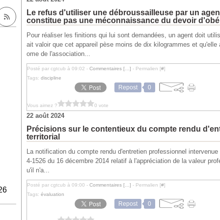
Le refus d'utiliser une débroussailleuse par un age
constitue pas une méconnaissance du devoir d'ob
Pour réaliser les finitions qui lui sont demandées, un agent doit ut
ait valoir que cet appareil pèse moins de dix kilogrammes et qu'elle 
ome de l'association...
Posté par cgtcub à 09:02 -
Commentaires [
…
]
- Permalien [
#
]
Tags:
discipline
Repost
0
Vous aimez ?
0 vote
22 août 2024
Précisions sur le contentieux du compte rendu d'ent
territorial
La notification du compte rendu d'entretien professionnel intervenue e
4-1526 du 16 décembre 2014 relatif à l'appréciation de la valeur profe
u'il n'a...
Posté par cgtcub à 09:00 -
Commentaires [
…
]
- Permalien [
#
]
26
Tags:
évaluation
Repost
0