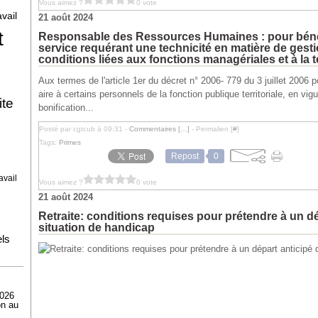
Vous aimez ?
0 vote
vail
21 août 2024
t
Responsable des Ressources Humaines : pour bénéf
service requérant une technicité en matière de gest
conditions liées aux fonctions managériales et à la 
Aux termes de l'article 1er du décret n° 2006- 779 du 3 juillet 2006 po
aire à certains personnels de la fonction publique territoriale, en v
ite
bonification...
Posté par cgtcub à 09:31 -
Commentaires [
…
]
- Permalien [
#
]
Tags:
Primes
Repost
0
avail
Vous aimez ?
0 vote
21 août 2024
Retraite: conditions requises pour prétendre à un dé
situation de handicap
els
2026
on au