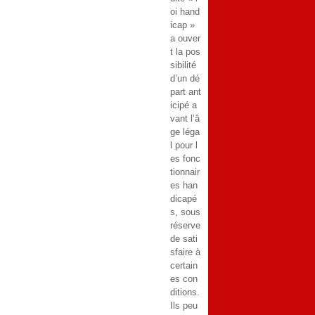
oi hand
icap »
a ouver
t la pos
sibilité
d’un dé
part ant
icipé a
vant l’â
ge léga
l pour l
es fonc
tionnair
es han
dicapé
s, sous
réserve
de sati
sfaire à
certain
es con
ditions.
Ils peu