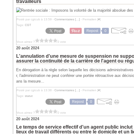
travailleurs
Posté par cgtcub à 13:59 -
Commentaires [
…
]
- Permalien [
#
]
Tags:
CGT
Repost
0
Vous aimez ?
0 vote
20 août 2024
L'annulation d'une mesure de suspension ne suppos
assurer la continuité de la carrière de l'agent ou régu
En dérogation à la règle selon laquelle les décisions administrative
r, l'administration ne peut conférer une portée rétroactive aux décisi
ans la mesure...
Posté par cgtcub à 13:38 -
Commentaires [
…
]
- Permalien [
#
]
Tags:
statut
Repost
0
Vous aimez ?
0 vote
20 août 2024
Le temps de service effectif d'un agent public incl
lieux de travail différents ou entre le domicile et un 