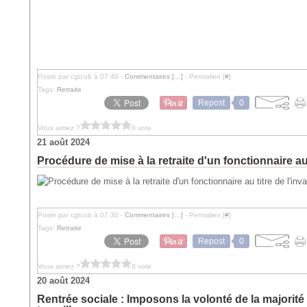
Posté par cgtcub à 07:40 -
Commentaires [
…
]
- Permalien [
#
]
Tags:
Retraite
Repost
0
Vous aimez ?
0 vote
21 août 2024
Procédure de mise à la retraite d'un fonctionnaire au t
Posté par cgtcub à 07:30 -
Commentaires [
…
]
- Permalien [
#
]
Tags:
Retraite
Repost
0
Vous aimez ?
0 vote
20 août 2024
Rentrée sociale : Imposons la volonté de la majorité